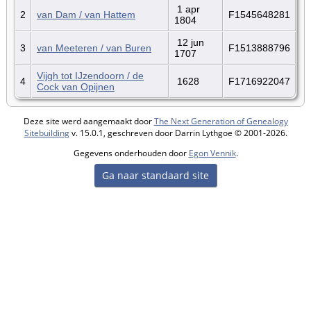
1 apr
2
van Dam / van Hattem
F1545648281
1804
12 jun
3
van Meeteren / van Buren
F1513888796
1707
Vijgh tot IJzendoorn / de
4
1628
F1716922047
Cock van Opijnen
Deze site werd aangemaakt door
The Next Generation of Genealogy
Sitebuilding
v. 15.0.1, geschreven door Darrin Lythgoe © 2001-2026.
Gegevens onderhouden door
Egon Vennik
.
Ga naar standaard site