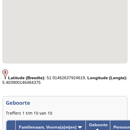
Latitude (Breedte):
51.91462637924619,
Longitude (Lengte):
5.403900146484375
Geboorte
Treffers 1 t/m 10 van 10
Geboorte
Familienaam, Voorna(a)m(en)
Persoon