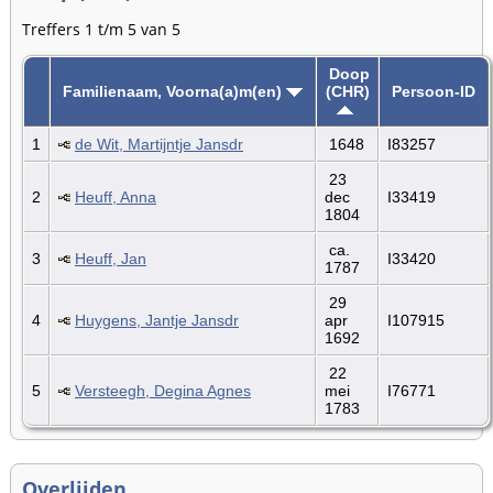
Treffers 1 t/m 5 van 5
Doop
Familienaam, Voorna(a)m(en)
(CHR)
Persoon-ID
1
de Wit, Martijntje Jansdr
1648
I83257
23
2
Heuff, Anna
dec
I33419
1804
ca.
3
Heuff, Jan
I33420
1787
29
4
Huygens, Jantje Jansdr
apr
I107915
1692
22
5
Versteegh, Degina Agnes
mei
I76771
1783
Overlijden