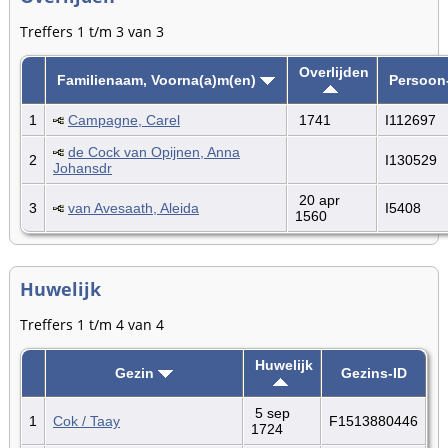
Treffers 1 t/m 3 van 3
Overlijden
Familienaam, Voorna(a)m(en)
Persoon
1
Campagne, Carel
1741
I112697
de Cock van Opijnen, Anna
2
I130529
Johansdr
20 apr
3
van Avesaath, Aleida
I5408
1560
Huwelijk
Treffers 1 t/m 4 van 4
Huwelijk
Gezin
Gezins-ID
5 sep
1
Cok / Taay
F1513880446
1724