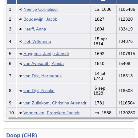
1
Neeltje Cornelisdr
ca. 1636
I105486
2
Boudewijn, Jacob
1827
I12320
3
Heuff, Anna
1804
I33419
15 apr
4
Hol, Willemina
I34876
1814
5
Huygens, Jantje Jansdr
1692
I107915
6
van Avesaath, Aleida
1540
I5408
14 jul
7
van Dijk, Hermanus
I18513
1743
6 sep
8
van Dijk, Nieske
I18508
1828
9
van Zuilekom, Christina Ariensdr
1781
I116504
10
Vermeulen, Fransken Jansdr
ca. 1588
I130280
Doop (CHR)