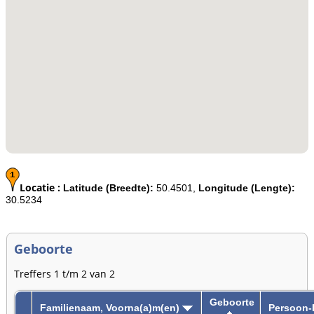
Locatie :
Latitude (Breedte):
50.4501,
Longitude (Lengte):
30.5234
Geboorte
Treffers 1 t/m 2 van 2
Geboorte
Familienaam, Voorna(a)m(en)
Persoon-