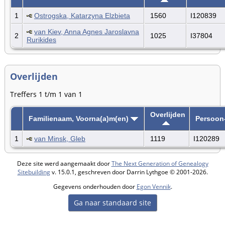
1
Ostrogska, Katarzyna Elzbieta
1560
I120839
van Kiev, Anna Agnes Jaroslavna
2
1025
I37804
Rurikides
Overlijden
Treffers 1 t/m 1 van 1
Overlijden
Familienaam, Voorna(a)m(en)
Persoon
1
van Minsk, Gleb
1119
I120289
Deze site werd aangemaakt door
The Next Generation of Genealogy
Sitebuilding
v. 15.0.1, geschreven door Darrin Lythgoe © 2001-2026.
Gegevens onderhouden door
Egon Vennik
.
Ga naar standaard site