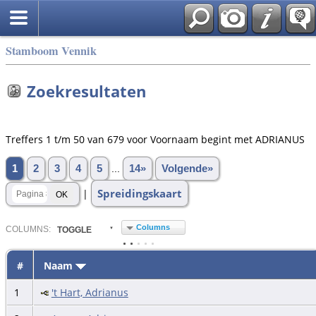
Stamboom Vennik
Zoekresultaten
Treffers 1 t/m 50 van 679 voor Voornaam begint met ADRIANUS
1
2
3
4
5
...
14»
Volgende»
Spreidingskaart
|
Columns
COL
UMN
S:
TOGGLE
#
Naam
1
't Hart, Adrianus