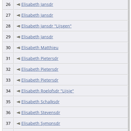
26
Elisabeth Jansdr
27
Elisabeth Jansdr
28
Elisabeth Jansdr "Lijsgen"
29
Elisabeth Jansdr
30
Elisabeth Matthieu
31
Elisabeth Pietersdr
32
Elisabeth Pietersdr
33
Elisabeth Pietersdr
34
Elisabeth Roelofsdr "Lijsje"
35
Elisabeth Schalksdr
36
Elisabeth Stevensdr
37
Elisabeth Symonsdr