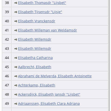
38
Elisabeth Thomasdr "Lijsbet"
39
Elisabeth Tijsensdr "Lijsje"
40
Elisabeth Vranckensdr
41
Elisabeth Willeman van Weldamsdr
42
Elisabeth Willemsdr
43
Elisabeth Willemsdr
44
Elisabetha Catharina
45
Aalbrecht, Elisabeth
46
Abrahami de Melverda, Elisabeth Antoinette
47
Achterkamp, Elisabeth
48
Ackersdijck, Elisabeth Jansdr "Lijsbet"
49
Adriaanssen, Elisabeth Clara Adriana