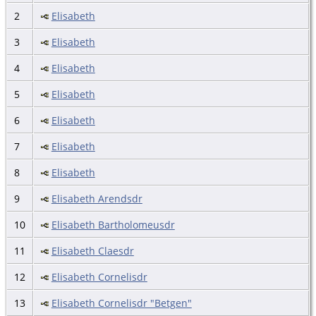
2
Elisabeth
3
Elisabeth
4
Elisabeth
5
Elisabeth
6
Elisabeth
7
Elisabeth
8
Elisabeth
9
Elisabeth Arendsdr
10
Elisabeth Bartholomeusdr
11
Elisabeth Claesdr
12
Elisabeth Cornelisdr
13
Elisabeth Cornelisdr "Betgen"