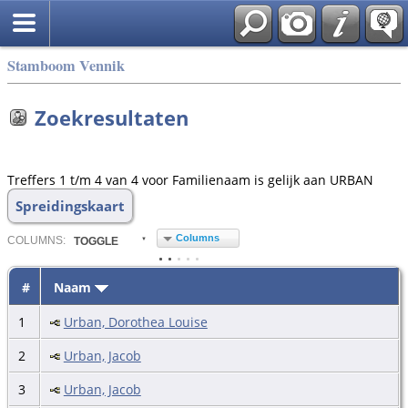
Stamboom Vennik
Zoekresultaten
Treffers 1 t/m 4 van 4 voor Familienaam is gelijk aan URBAN
Spreidingskaart
Columns
COL
UMN
S:
TOGGLE
#
Naam
1
Urban, Dorothea Louise
2
Urban, Jacob
3
Urban, Jacob