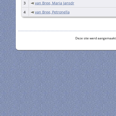
3
van Bree, Maria Jansdr
4
van Bree, Petronella
Deze site werd aangemaakt