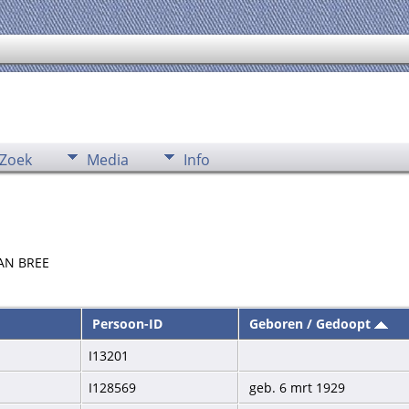
Zoek
Media
Info
VAN BREE
Persoon-ID
Geboren / Gedoopt
I13201
I128569
geb. 6 mrt 1929