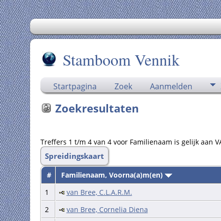
Stamboom Vennik
Startpagina
Zoek
Aanmelden
Zoekresultaten
Treffers 1 t/m 4 van 4 voor Familienaam is gelijk aan 
Spreidingskaart
#
Familienaam, Voorna(a)m(en)
1
van Bree, C.L.A.R.M.
2
van Bree, Cornelia Diena