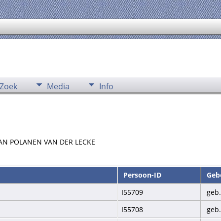
Zoek
Media
Info
an VAN POLANEN VAN DER LECKE
Persoon-ID
Geb
I55709
geb.
I55708
geb.