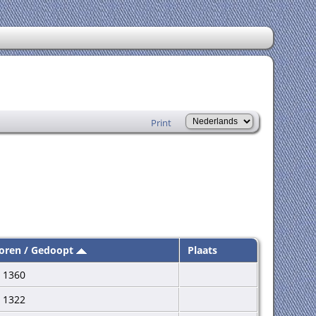
Print
oren / Gedoopt
Plaats
 1360
 1322