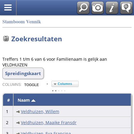
Stamboom Vennik
Zoekresultaten
Treffers 1 t/m 6 van 6 voor Familienaam is gelijk aan
VELDHUIZEN
Spreidingskaart
Columns
COL
UMN
S:
TOGGLE
#
Naam
1
Veldhuizen, Willem
2
Veldhuizen, Maaike Fransdr
3
Veldhuizen, Eva Francina