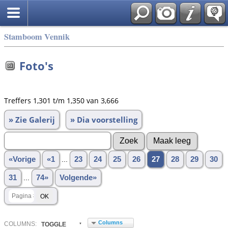
Stamboom Vennik
Foto's
Treffers 1,301 t/m 1,350 van 3,666
» Zie Galerij
» Dia voorstelling
«Vorige
«1
...
23
24
25
26
27
28
29
30
31
...
74»
Volgende»
Columns
COL
UMN
S:
TOGGLE