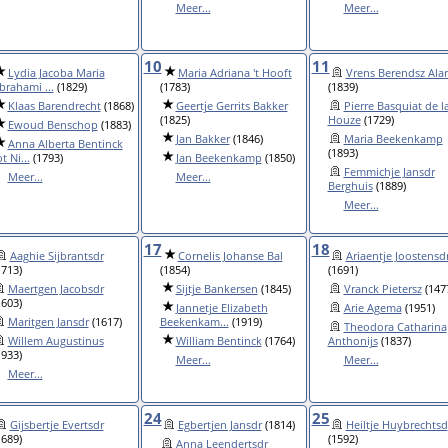
Meer...
Meer...
10
11
Lydia Jacoba Maria
Maria Adriana 't Hooft
Vrens Berendsz Ala
brahami ...
(1829)
(1783)
(1839)
Klaas Barendrecht
(1868)
Geertje Gerrits Bakker
Pierre Basquiat de l
(1825)
Houze
(1729)
Ewoud Benschop
(1883)
Jan Bakker
(1846)
Maria Beekenkamp
Anna Alberta Bentinck
(1893)
t Ni...
(1793)
Jan Beekenkamp
(1850)
Femmichje Jansdr
Meer...
Meer...
Berghuis
(1889)
Meer...
17
18
Aaghie Sijbrantsdr
Cornelis Johanse Bal
Ariaentje Joostensd
1713)
(1854)
(1691)
Maertgen Jacobsdr
Sijtje Bankersen
(1845)
Vranck Pietersz
(147
1603)
Jannetje Elizabeth
Arie Agema
(1951)
Maritgen Jansdr
(1617)
Beekenkam...
(1919)
Theodora Catharina
Willem Augustinus
William Bentinck
(1764)
Anthonijs
(1837)
1933)
Meer...
Meer...
Meer...
24
25
Gijsbertje Evertsdr
Egbertjen Jansdr
(1814)
Heiltje Huybrechtsd
1689)
(1592)
Anna Leendertsdr