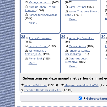
Maritge Lourensdr
(1633)
(1865)
Aurelus Johan Hendrik
Carel Bentinck
(1873)
Abraha...
(1861)
(
Walter Theodore Edward
Aart Aaltensz Advocaat
Benti...
(1901)
(1662)
A
Meer...
Meer...
28
29
30
Josina Coomansdr
Ariaentge Cornelisdr
(1689)
(1621)
Leendert 't Hart
(1882)
Meinsje Anker
(1894)
C
Wilhelmus L.J.
Johannes Gerritsz
Arkesteijn, A...
(1976)
Beekenkamp
(1812)
Pieter Baak
(1865)
Gerardus Lucas
A
Biesheuvel
(1872)
Meer...
Meer...
Gebeurtenissen deze maand niet verbonden met ee
(1913)
(175
Johanna Brinkman
Margaretha Adelheit Hoffelt
(1815)
Leendert Hendriksz Vink / Ar...
Geboortedat