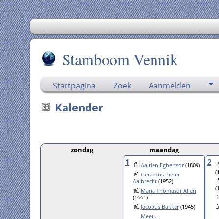
Stamboom Vennik
Startpagina
Zoek
Aanmelden
Kalender
zondag
maandag
1
2
Aaltien Egbertsdr
(1809)
(
Gerardus Pieter
Aalbrecht
(1952)
(
Maria Thomasdr Allen
(1661)
Jacobus Bakker
(1945)
Meer...