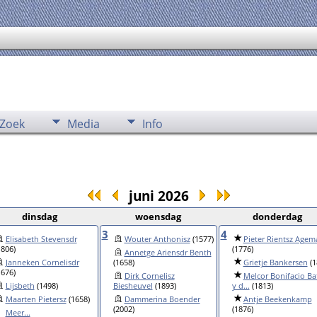
Zoek
Media
Info
juni 2026
dinsdag
woensdag
donderdag
3
4
Elisabeth Stevensdr
Wouter Anthonisz
(1577)
Pieter Rientsz Agem
1806)
(1776)
Annetge Ariensdr Benth
Janneken Cornelisdr
(1658)
Grietje Bankersen
(1
1676)
Dirk Cornelisz
Melcor Bonifacio Bat
Lijsbeth
(1498)
Biesheuvel
(1893)
y d...
(1813)
Maarten Pietersz
(1658)
Dammerina Boender
Antje Beekenkamp
(2002)
(1876)
Meer...