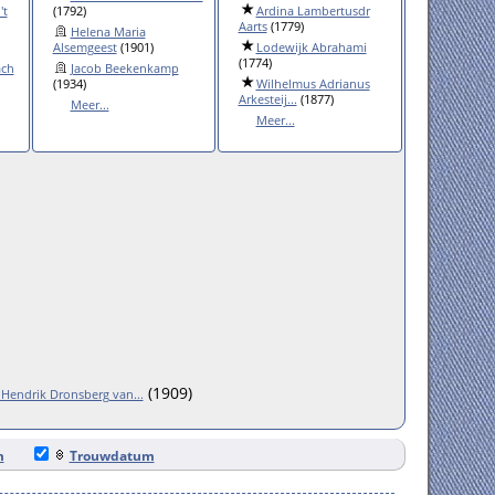
't
(1792)
Ardina Lambertusdr
Aarts
(1779)
Helena Maria
Alsemgeest
(1901)
Lodewijk Abrahami
(1774)
ach
Jacob Beekenkamp
(1934)
Wilhelmus Adrianus
Arkesteij...
(1877)
Meer...
Meer...
(1909)
 Hendrik Dronsberg van...
m
Trouwdatum