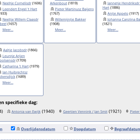
Neeltje Cornelisdr
(1606)
Arkenbout
(1819)
Jannetje Hendriksdr 
Hart
(1886)
Leendert Engel 't Hart
Pieter Martinusz Baijens
1933)
(1767)
Antje Appelo
(1917)
Neeltje Willem Claasdr
Willemijntje Bakker
Johanna Carolina B
beel
(1657)
(1908)
(1821)
Meer...
Meer...
Meer...
Aaltje Jacobsdr
(1866)
Leuntje Arijen
oolsensdr
(1709)
Catharina 't Hart
(1979)
Jan Huibrechtsz
ckersdijck
(1689)
Meer...
n specifieke dag:
4)
(1940)
(1921)
Antonia van Ewijk
Geertien Vennink / Jan Smit
Pieter
um
Overlijdensdatum
Doopdatum
Begraafdatu