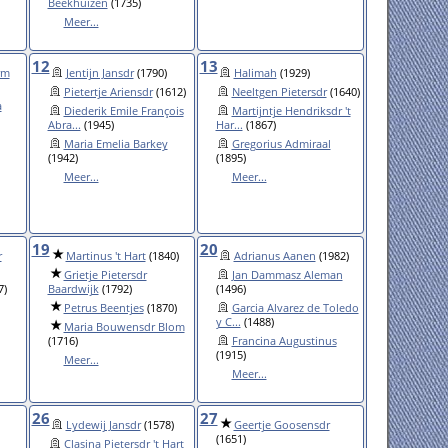
Beekhuizen
(1735)
Meer...
12
13
rm
Jentijn Jansdr
(1790)
Halimah
(1929)
Pietertje Ariensdr
(1612)
Neeltgen Pietersdr
(1640)
a
Diederik Emile François
Martijntje Hendriksdr 't
Abra...
(1945)
Har...
(1867)
Maria Emelia Barkey
Gregorius Admiraal
(1942)
(1895)
Meer...
Meer...
19
20
r
Martinus 't Hart
(1840)
Adrianus Aanen
(1982)
Grietje Pietersdr
Jan Dammasz Aleman
7)
Baardwijk
(1792)
(1496)
Petrus Beentjes
(1870)
Garcia Alvarez de Toledo
y C...
(1488)
Maria Bouwensdr Blom
(1716)
Francina Augustinus
(1915)
Meer...
Meer...
26
27
Lydewij Jansdr
(1578)
Geertje Goosensdr
(1651)
Clasina Pietersdr 't Hart