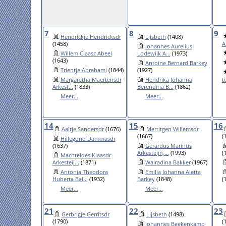
7
8
9
Hendrickje Hendricksdr
Lijsbeth
(1408)
(1458)
A
Johannes Aurelius
Willem Claasz Abeel
Lodewijk A...
(1973)
(1643)
Antoine Bernard Barkey
Trientje Abrahami
(1844)
(1927)
Margaretha Maertensdr
Hendrika Johanna
to
Arkest...
(1833)
Berendina B...
(1862)
Meer...
Meer...
14
15
16
Aaltje Sandersdr
(1676)
Merritgen Willemsdr
(1667)
(
Hillegond Dammasdr
(1637)
Gerardus Marinus
Arkesteijn,...
(1993)
(
Machteldes Klaasdr
Arkesteij...
(1871)
Walradina Bakker
(1967)
Antonia Theodora
Emilia Johanna Aletta
Huberta Bal...
(1932)
Barkey
(1848)
(
Meer...
Meer...
21
22
23
Gerbrigje Gerritsdr
Lijsbeth
(1498)
(1790)
(
Johannes Beekenkamp