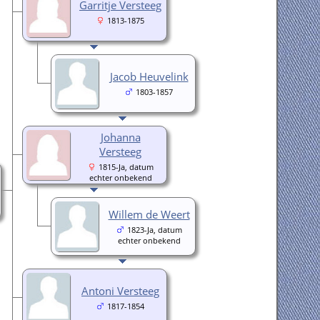
Garritje Versteeg
1813-1875
Jacob Heuvelink
1803-1857
Johanna
Versteeg
1815-Ja, datum
echter onbekend
Willem de Weert
1823-Ja, datum
echter onbekend
Antoni Versteeg
1817-1854