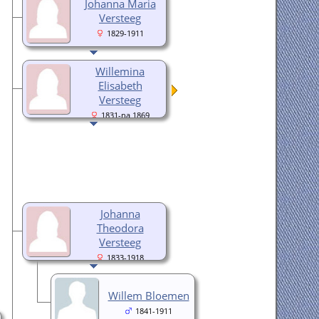
Johanna Maria
Versteeg
1829-1911
Willemina
Elisabeth
Versteeg
1831-na 1869
Johanna
Theodora
Versteeg
1833-1918
Willem Bloemen
1841-1911