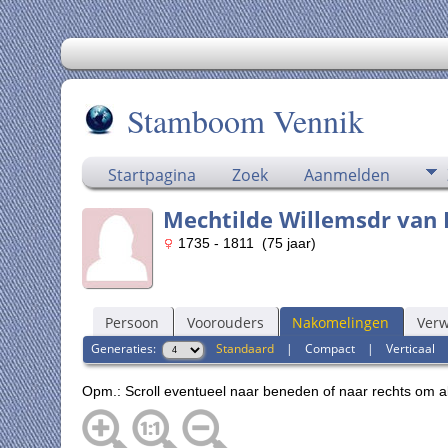
Stamboom Vennik
Startpagina
Zoek
Aanmelden
Mechtilde Willemsdr van 
1735 - 1811 (75 jaar)
Persoon
Voorouders
Nakomelingen
Ver
Generaties:
Standaard
|
Compact
|
Verticaal
Opm.: Scroll eventueel naar beneden of naar rechts om al