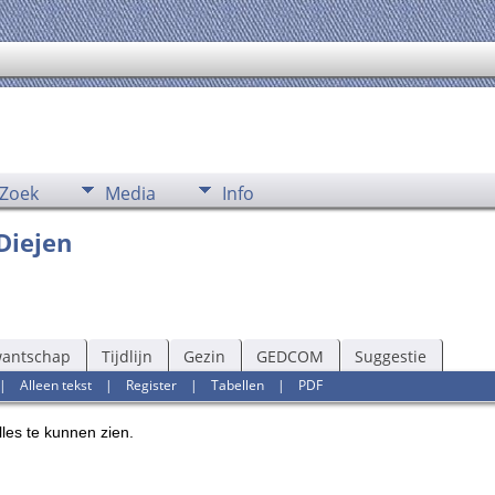
Zoek
Media
Info
Diejen
wantschap
Tijdlijn
Gezin
GEDCOM
Suggestie
|
Alleen tekst
|
Register
|
Tabellen
|
PDF
les te kunnen zien.