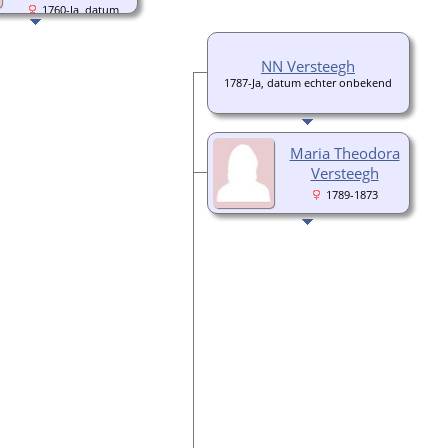
1760-Ja, datum
echter onbekend
NN Versteegh
1787-Ja, datum echter onbekend
Maria Theodora
Versteegh
1789-1873