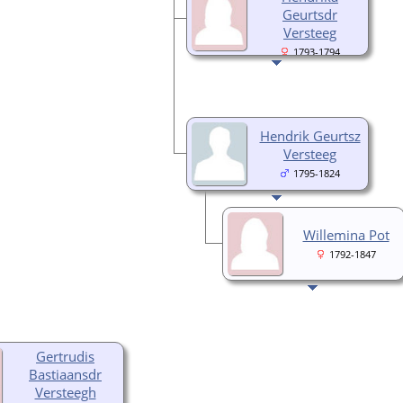
Geurtsdr
Versteeg
1793-1794
Hendrik Geurtsz
Versteeg
1795-1824
Willemina Pot
1792-1847
Gertrudis
Bastiaansdr
Versteegh