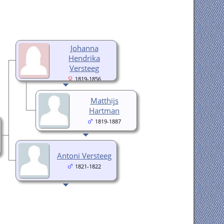
Johanna
Hendrika
Versteeg
1819-1856
Matthijs
Hartman
1819-1887
Antoni Versteeg
1821-1822