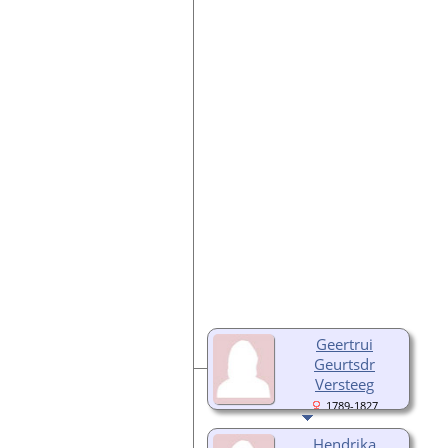
Geertrui
Geurtsdr
Versteeg
1789-1827
Hendrika