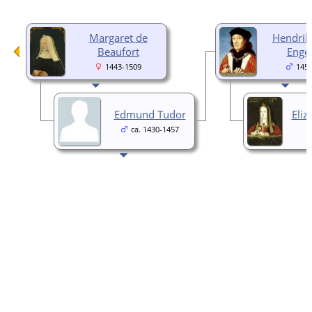
Margaret de
Hendrik 
Beaufort
Enge
1443-1509
1457
Edmund Tudor
Eliz
ca. 1430-1457