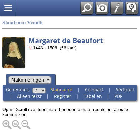
Stamboom Vennik
Margaret de Beaufort
1443 - 1509 (66 jaar)
Generaties:
Standaard
|
Compact
|
Verticaal
|
Alleen tekst
|
Register
|
Tabellen
|
PDF
Opm.: Scroll eventueel naar beneden of naar rechts om alles te
kunnen zien.