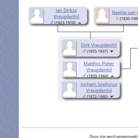
Jan Dirksz
Neeltje van
Vreugdenhil
(1830-190
(1823-1910)
Dirk Vreugdenhil
(1855-1937)
Matthijs Pieter
Vreugdenhil
(1859-1944)
Jochem Sophinus
Vreugdenhil
(1872-1960)
Deze site werd aangemaakt