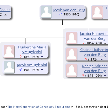
H
 Gaalen
Jacob van den Berg
(1830-1910)
0)
Jacoba Huibertin
van der Berg
(1867-1958)
Huibertina Maria
Klazina Huiberti
Vreugdenhil
van den Berg
(1892-1996)
(1872- )
Jacob Vreugdenhil
Neeltje Adriana
(1902-1996)
van den Berg
(1874-1964)
 door
The Next Generation of Genealogy Sitebuilding
v. 15.0.1, geschreven door