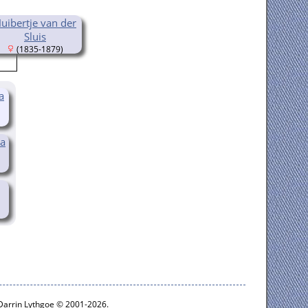
uibertje van der
Sluis
(1835-1879)
a
na
 Darrin Lythgoe © 2001-2026.