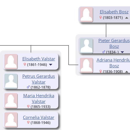
Elisabeth Bosz
(1803-1871)
Pieter Gerardus
Bosz
(1834- )
Elisabeth Valstar
Adriana Hendrik
(1861-1946)
Bosz
(1836-1908)
Petrus Gerardus
Valstar
(1862-1878)
Maria Hendrika
Valstar
(1865-1933)
Cornelia Valstar
(1868-1946)