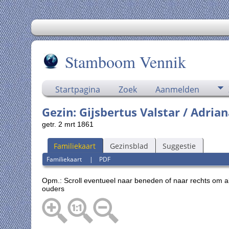
Stamboom Vennik
Startpagina
Zoek
Aanmelden
Gezin: Gijsbertus Valstar / Adri
getr. 2 mrt 1861
Familiekaart
Gezinsblad
Suggestie
Familiekaart
|
PDF
Opm.: Scroll eventueel naar beneden of naar rechts om a
ouders