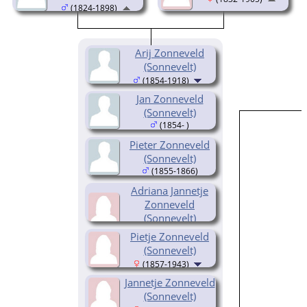
(1824-1898)
Arij Zonneveld
(Sonnevelt)
(1854-1918)
Jan Zonneveld
(Sonnevelt)
(1854- )
Pieter Zonneveld
(Sonnevelt)
(1855-1866)
Adriana Jannetje
Zonneveld
(Sonnevelt)
(1856-1928)
Pietje Zonneveld
(Sonnevelt)
(1857-1943)
Jannetje Zonneveld
(Sonnevelt)