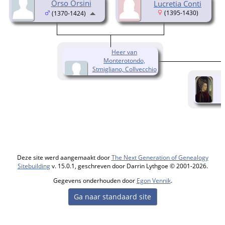
Orso Orsini
Lucretia Conti
(1395-1430)
(1370-1424)
Heer van
Monterotondo,
Stmigliano, Collvecchio
en San Polo Jacopo
Orsini
(1415-1485)
Deze site werd aangemaakt door
The Next Generation of Genealogy
Sitebuilding
v. 15.0.1, geschreven door Darrin Lythgoe © 2001-2026.
Gegevens onderhouden door
Egon Vennik
.
Ga naar standaard site