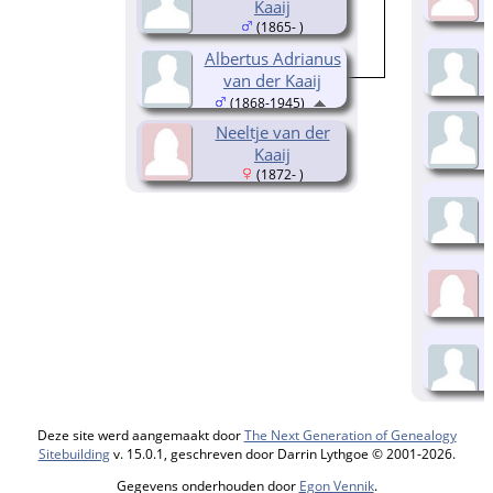
Kaaij
(1865- )
Albertus Adrianus
van der Kaaij
(1868-1945)
Neeltje van der
Kaaij
(1872- )
Deze site werd aangemaakt door
The Next Generation of Genealogy
Sitebuilding
v. 15.0.1, geschreven door Darrin Lythgoe © 2001-2026.
Gegevens onderhouden door
Egon Vennik
.