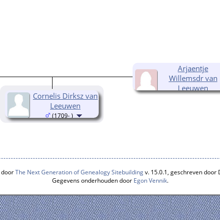
Arjaentje
Willemsdr van
Leeuwen
Cornelis Dirksz van
(1675- )
Leeuwen
(1709- )
 door
The Next Generation of Genealogy Sitebuilding
v. 15.0.1, geschreven door
Gegevens onderhouden door
Egon Vennik
.