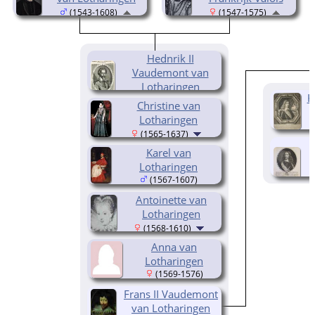
(1543-1608)
(1547-1575)
Hednrik II
Vaudemont van
Lotharingen
K
(1563-1624)
Christine van
Lotharingen
(1565-1637)
Karel van
Lotharingen
(1567-1607)
Antoinette van
Lotharingen
(1568-1610)
Anna van
Lotharingen
(1569-1576)
Frans II Vaudemont
van Lotharingen