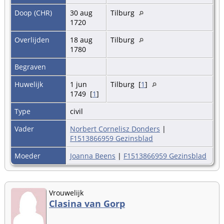
Doop (CHR)
30 aug
Tilburg
1720
Overlijden
18 aug
Tilburg
1780
Begraven
Huwelijk
1 jun
Tilburg [
1
]
1749 [
1
]
Type
civil
Vader
Norbert Cornelisz Donders
|
F1513866959 Gezinsblad
Moeder
Joanna Beens
|
F1513866959 Gezinsblad
Vrouwelijk
Clasina van Gorp