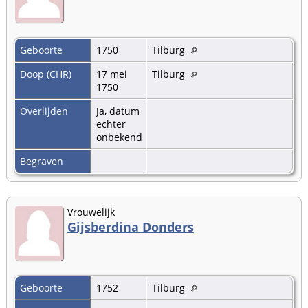
Geboorte
1750
Tilburg
Doop (CHR)
17 mei
Tilburg
1750
Overlijden
Ja, datum
echter
onbekend
Begraven
Vrouwelijk
Gijsberdina Donders
Geboorte
1752
Tilburg