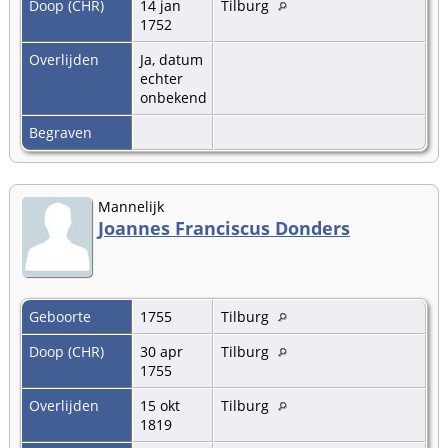
Doop (CHR)
14 jan
Tilburg
1752
Overlijden
Ja, datum
echter
onbekend
Begraven
Mannelijk
Joannes Franciscus Donders
Geboorte
1755
Tilburg
Doop (CHR)
30 apr
Tilburg
1755
Overlijden
15 okt
Tilburg
1819