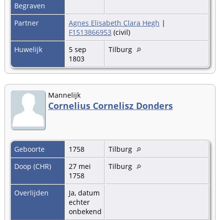
Begraven
Partner
Agnes Elisabeth Clara Hegh
|
F1513866953
(civil)
Huwelijk
5 sep
Tilburg
1803
Mannelijk
Cornelius Cornelisz Donders
Geboorte
1758
Tilburg
Doop (CHR)
27 mei
Tilburg
1758
Overlijden
Ja, datum
echter
onbekend