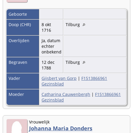
Geboorte
Doop (CHR)
8 okt
Tilburg
1716
Overlijden
Ja, datum
echter
onbekend
Begraven
12 dec
Tilburg
1788
Vader
Gijsbert van Gorp
|
F1513866961
Gezinsblad
Moeder
Catharina Cauwenbergh
|
F1513866961
Gezinsblad
Vrouwelijk
Johanna Maria Donders