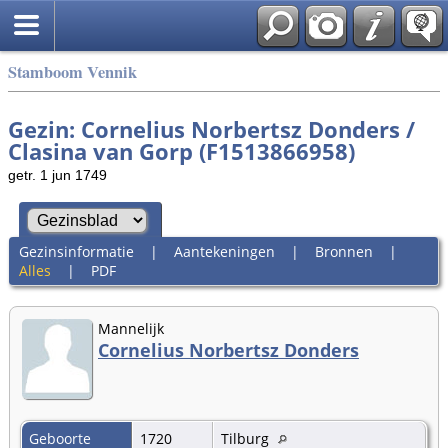
Stamboom Vennik
Gezin: Cornelius Norbertsz Donders /
Clasina van Gorp (F1513866958)
getr. 1 jun 1749
Gezinsinformatie
|
Aantekeningen
|
Bronnen
|
Alles
|
PDF
Mannelijk
Cornelius Norbertsz Donders
Geboorte
1720
Tilburg