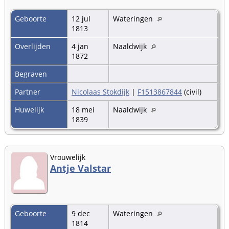
Geboorte
12 jul
Wateringen
1813
Overlijden
4 jan
Naaldwijk
1872
Begraven
Partner
Nicolaas Stokdijk
|
F1513867844
(civil)
Huwelijk
18 mei
Naaldwijk
1839
Vrouwelijk
Antje Valstar
Geboorte
9 dec
Wateringen
1814