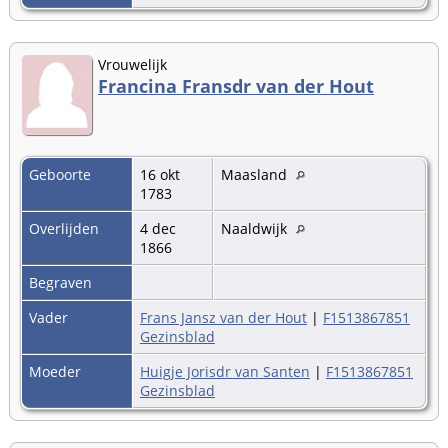
Vrouwelijk
Francina Fransdr van der Hout
Geboorte
16 okt
Maasland
1783
Overlijden
4 dec
Naaldwijk
1866
Begraven
Vader
Frans Jansz van der Hout
|
F1513867851
Gezinsblad
Moeder
Huigje Jorisdr van Santen
|
F1513867851
Gezinsblad