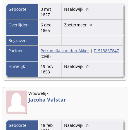
Geboorte
3 mrt
Naaldwijk
1827
Overlijden
6 dec
Zoetermeer
1865
Begraven
Partner
Petronella van den Akker
|
F1513867847
(civil)
Huwelijk
19 nov
Naaldwijk
1853
Vrouwelijk
Jacoba Valstar
Geboorte
18 feb
Naaldwijk