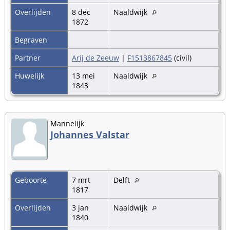
Overlijden
8 dec
Naaldwijk
1872
Begraven
Partner
Arij de Zeeuw
|
F1513867845
(civil)
Huwelijk
13 mei
Naaldwijk
1843
Mannelijk
Johannes Valstar
Geboorte
7 mrt
Delft
1817
Overlijden
3 jan
Naaldwijk
1840