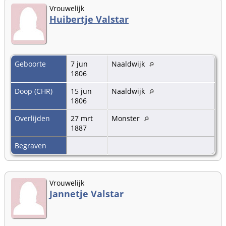
Vrouwelijk
Huibertje Valstar
Geboorte
7 jun
Naaldwijk
1806
Doop (CHR)
15 jun
Naaldwijk
1806
Overlijden
27 mrt
Monster
1887
Begraven
Vrouwelijk
Jannetje Valstar