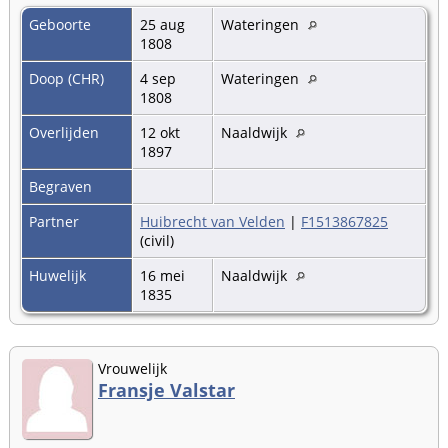
Geboorte
25 aug
Wateringen
1808
Doop (CHR)
4 sep
Wateringen
1808
Overlijden
12 okt
Naaldwijk
1897
Begraven
Partner
Huibrecht van Velden
|
F1513867825
(civil)
Huwelijk
16 mei
Naaldwijk
1835
Vrouwelijk
Fransje Valstar