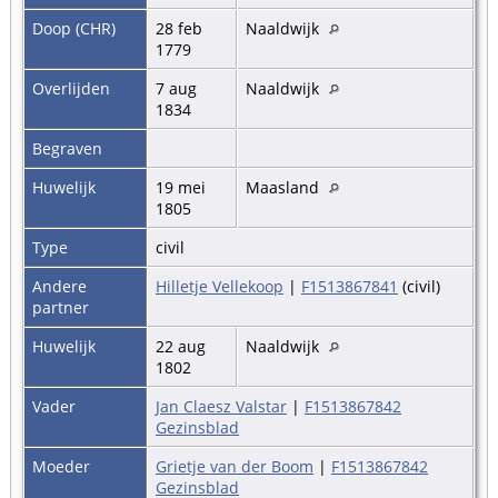
Doop (CHR)
28 feb
Naaldwijk
1779
Overlijden
7 aug
Naaldwijk
1834
Begraven
Huwelijk
19 mei
Maasland
1805
Type
civil
Andere
Hilletje Vellekoop
|
F1513867841
(civil)
partner
Huwelijk
22 aug
Naaldwijk
1802
Vader
Jan Claesz Valstar
|
F1513867842
Gezinsblad
Moeder
Grietje van der Boom
|
F1513867842
Gezinsblad