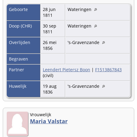
Geboorte
28 jun
Wateringen
1811
Doop (CHR)
30 sep
Wateringen
1811
Overlijden
26 mei
's-Gravenzande
1856
Begraven
Partner
Leendert Pietersz Boon
|
F1513867843
(civil)
Huwelijk
19 aug
's-Gravenzande
1836
Vrouwelijk
Maria Valstar