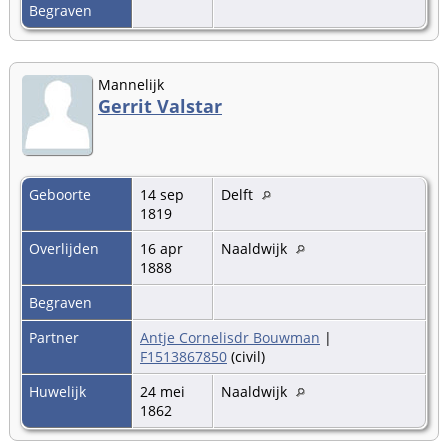
Begraven
Mannelijk
Gerrit Valstar
Geboorte
14 sep
Delft
1819
Overlijden
16 apr
Naaldwijk
1888
Begraven
Partner
Antje Cornelisdr Bouwman
|
F1513867850
(civil)
Huwelijk
24 mei
Naaldwijk
1862