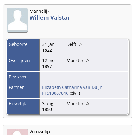
Mannelijk
Willem Valstar
Geboorte
31 jan
Delft
1822
Overlijden
12 mei
Monster
1897
Begraven
Partner
Elizabeth Catharina van Duijn
|
F1513867846
(civil)
Huwelijk
3 aug
Monster
1850
Vrouwelijk