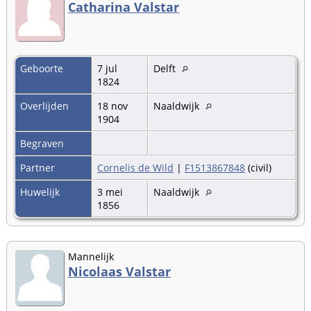
Catharina Valstar
Geboorte
7 jul
Delft
1824
Overlijden
18 nov
Naaldwijk
1904
Begraven
Partner
Cornelis de Wild
|
F1513867848
(civil)
Huwelijk
3 mei
Naaldwijk
1856
Mannelijk
Nicolaas Valstar