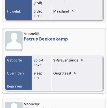
(civil)
Huwelijk
5 dec
Maasland
1919
Mannelijk
Petrus Beekenkamp
Geboorte
20 okt
's-Gravenzande
1878
Overlijden
9 sep
Oegstgeest
1916
Begraven
Mannelijk