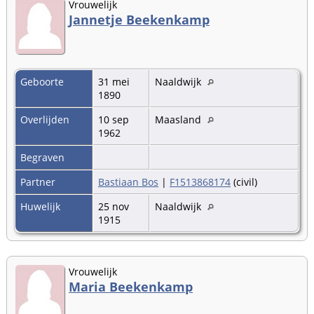
Vrouwelijk
Jannetje Beekenkamp
Geboorte
31 mei
Naaldwijk
1890
Overlijden
10 sep
Maasland
1962
Begraven
Partner
Bastiaan Bos
|
F1513868174
(civil)
Huwelijk
25 nov
Naaldwijk
1915
Vrouwelijk
Maria Beekenkamp