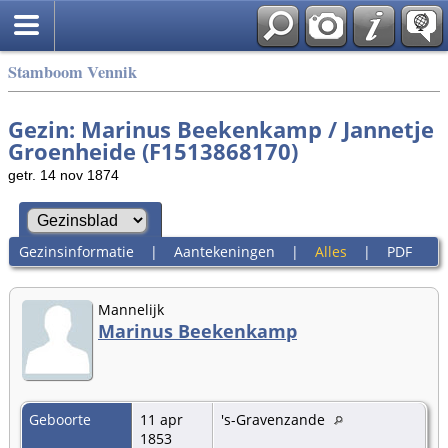
Stamboom Vennik
Gezin: Marinus Beekenkamp / Jannetje
Groenheide (F1513868170)
getr. 14 nov 1874
Gezinsinformatie
|
Aantekeningen
|
Alles
|
PDF
Mannelijk
Marinus Beekenkamp
Geboorte
11 apr
's-Gravenzande
1853