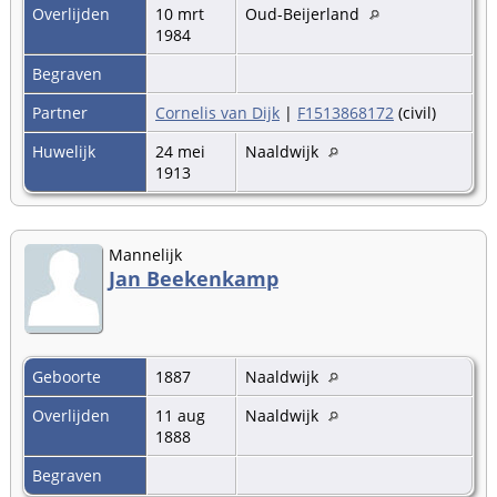
Overlijden
10 mrt
Oud-Beijerland
1984
Begraven
Partner
Cornelis van Dijk
|
F1513868172
(civil)
Huwelijk
24 mei
Naaldwijk
1913
Mannelijk
Jan Beekenkamp
Geboorte
1887
Naaldwijk
Overlijden
11 aug
Naaldwijk
1888
Begraven