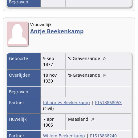
Begraven
Vrouwelijk
Antje Beekenkamp
Geboorte
9 sep
's-Gravenzande
1877
Overlijden
18 nov
's-Gravenzande
1939
Begraven
Partner
Johannes Beekenkamp
|
F1513868053
(civil)
Huwelijk
7 apr
Maasland
1905
Partner
Willem Beekenkamp
|
F1513868240