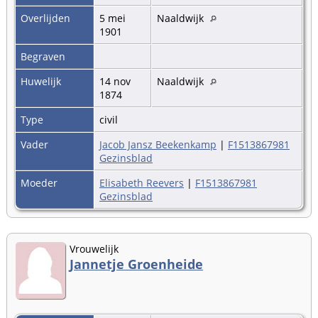
Overlijden
5 mei
Naaldwijk
1901
Begraven
Huwelijk
14 nov
Naaldwijk
1874
Type
civil
Vader
Jacob Jansz Beekenkamp
|
F1513867981
Gezinsblad
Moeder
Elisabeth Reevers
|
F1513867981
Gezinsblad
Vrouwelijk
Jannetje Groenheide