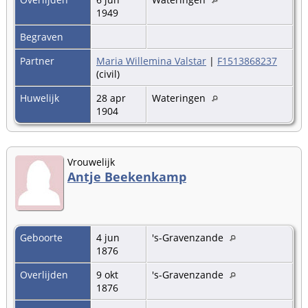
1949
Begraven
Partner
Maria Willemina Valstar
|
F1513868237
(civil)
Huwelijk
28 apr
Wateringen
1904
Vrouwelijk
Antje Beekenkamp
Geboorte
4 jun
's-Gravenzande
1876
Overlijden
9 okt
's-Gravenzande
1876