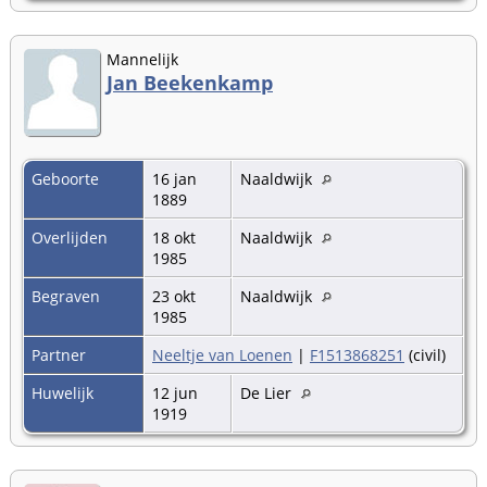
Mannelijk
Jan Beekenkamp
Geboorte
16 jan
Naaldwijk
1889
Overlijden
18 okt
Naaldwijk
1985
Begraven
23 okt
Naaldwijk
1985
Partner
Neeltje van Loenen
|
F1513868251
(civil)
Huwelijk
12 jun
De Lier
1919