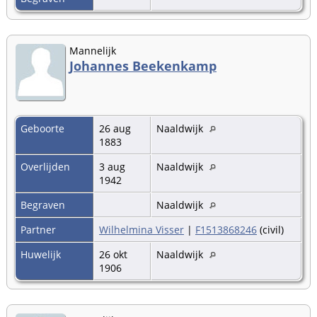
Mannelijk
Johannes Beekenkamp
Geboorte
26 aug
Naaldwijk
1883
Overlijden
3 aug
Naaldwijk
1942
Begraven
Naaldwijk
Partner
Wilhelmina Visser
|
F1513868246
(civil)
Huwelijk
26 okt
Naaldwijk
1906