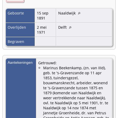
Geboorte
15 sep
Naaldwijk
1891
Overlijden
2 mei
Delft
1971
Begraven
Aantekeningen
Getrouwd:
Marinus Beekenkamp, (zn. van IIId),
geb. te 's-Gravenzande op 11 apr
1853, tuindersgezel,
bouwmansknecht, arbeider, wonend
te 's-Gravenzande tussen 1875 en
1879 (komende van Naaldwijk en
weer vertrekkende naar Naaldwijk),
ovl. te Naaldwijk op 5 mei 1901, tr. te
Naaldwijk op 14 nov 1874 met
Jannetje Groenheide, dr. van Petrus
Groenheide en Antje Aarssen, geb. te