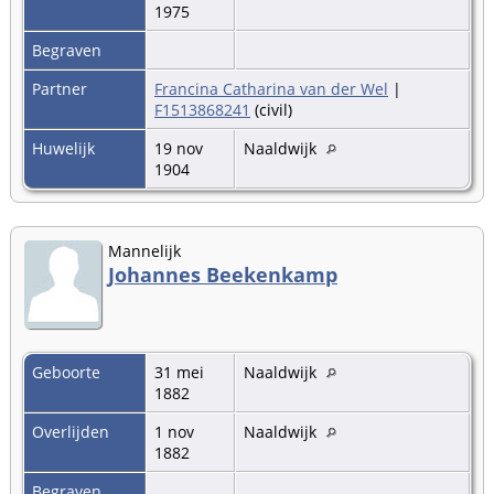
1975
Begraven
Partner
Francina Catharina van der Wel
|
F1513868241
(civil)
Huwelijk
19 nov
Naaldwijk
1904
Mannelijk
Johannes Beekenkamp
Geboorte
31 mei
Naaldwijk
1882
Overlijden
1 nov
Naaldwijk
1882
Begraven