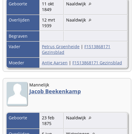
Geboorte
11 okt
Naaldwijk
1849
Overlijden
12 mrt
Naaldwijk
1939
Begraven
Vader
Petrus Groenheide
|
F1513868171
Gezinsblad
Moeder
Antje Aarsen
|
F1513868171 Gezinsblad
Mannelijk
Jacob Beekenkamp
Geboorte
23 feb
Naaldwijk
1875
Overlijden
6 jun
Wateringen