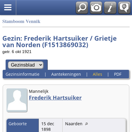
Stamboom Vennik
Gezin: Frederik Hartsuiker / Grietje
van Norden (F1513869032)
getr. 6 okt 1921
Gezinsinformatie
|
Aantekeningen
|
Alles
|
PDF
Mannelijk
Frederik Hartsuiker
Geboorte
15 dec
Naarden
1898