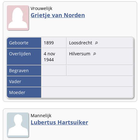
Vrouwelijk
Grietje van Norden
Geboorte
1899
Loosdrecht
Overlijden
4 nov
Hilversum
1944
Begraven
Vader
Moeder
Mannelijk
Lubertus Hartsuiker