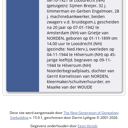
06-10-1921 te Loosdrecht (NH)
(getuige(n): Sijmen Breijer, 32 j.
timmerman en Gerben Engelmoer, 28
j. machinebankwerker, beiden
zwagers v.d. bruidegom.), gescheiden
na 20 jaar op 07-01-1942 te
Amsterdam (NH) van Grietje van
NORDEN, geboren op 01-11-1899 om
14.00 uur te Loosdrecht (NH)
(gezindte: Ned.Herv.), overleden op
04-11-1944 te Hilversum (NH) op 45-
jarige leeftijd, begraven op 09-11-
1944 te Hilversum (NH)
Noorderbegraafplaats, dochter van
Gerrit Kornelissen van NORDEN,
kleermaker/schuitverhuurder, en
Maaike van der WOUDE
Deze site werd aangemaakt door
The Next Generation of Genealogy
Sitebuilding
v. 15.0.1, geschreven door Darrin Lythgoe © 2001-2026.
Gegevens onderhouden door
Egon Vennik
.