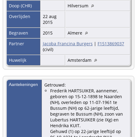
Doop (CHR)
Hilversum
Overlijden
22 aug
2015
Begraven
2015
Almere
Partner
Jacoba Francina Burgers
|
F1513869037
(civil)
Huwelijk
Amsterdam
Aantekeningen
Getrouwd:
Frederik HARTSUIKER, aannemer,
geboren op 15-12-1898 te Naarden
(NH), overleden op 11-07-1961 te
Bussum (NH) op 62-jarige leeftijd,
begraven te Bussum (NH), zoon van
Lubertus HARTSUIKER (zie IXg) en
Hendrika KUIT.
Gehuwd (1) op 22-jarige leeftijd op