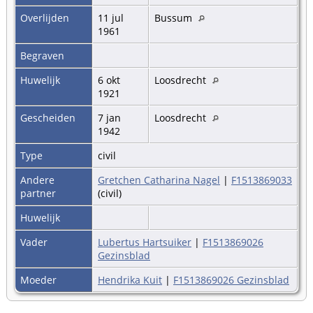
Overlijden
11 jul
Bussum
1961
Begraven
Huwelijk
6 okt
Loosdrecht
1921
Gescheiden
7 jan
Loosdrecht
1942
Type
civil
Andere
Gretchen Catharina Nagel
|
F1513869033
partner
(civil)
Huwelijk
Vader
Lubertus Hartsuiker
|
F1513869026
Gezinsblad
Moeder
Hendrika Kuit
|
F1513869026 Gezinsblad