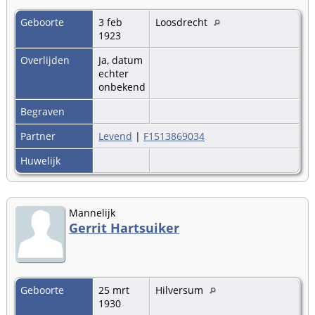
Geboorte
3 feb
Loosdrecht
1923
Overlijden
Ja, datum
echter
onbekend
Begraven
Partner
Levend
|
F1513869034
Huwelijk
Mannelijk
Gerrit Hartsuiker
Geboorte
25 mrt
Hilversum
1930