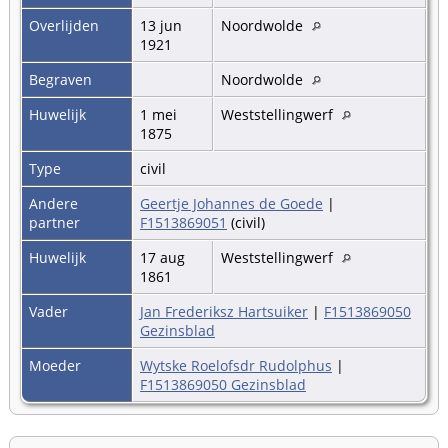
Overlijden
13 jun
Noordwolde
1921
Begraven
Noordwolde
Huwelijk
1 mei
Weststellingwerf
1875
Type
civil
Andere
Geertje Johannes de Goede
|
partner
F1513869051
(civil)
Huwelijk
17 aug
Weststellingwerf
1861
Vader
Jan Frederiksz Hartsuiker
|
F1513869050
Gezinsblad
Moeder
Wytske Roelofsdr Rudolphus
|
F1513869050 Gezinsblad