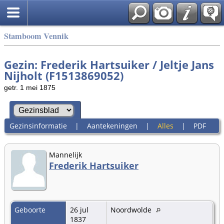
Stamboom Vennik
Gezin: Frederik Hartsuiker / Jeltje Jans
Nijholt (F1513869052)
getr. 1 mei 1875
Gezinsinformatie
|
Aantekeningen
|
Alles
|
PDF
Mannelijk
Frederik Hartsuiker
Geboorte
26 jul
Noordwolde
1837