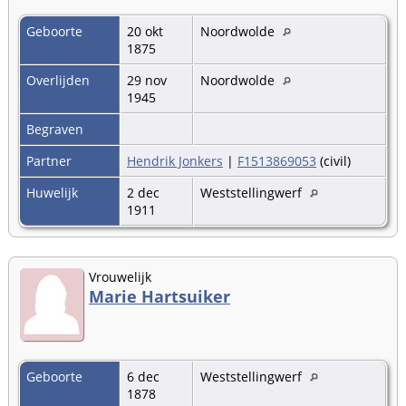
Geboorte
20 okt
Noordwolde
1875
Overlijden
29 nov
Noordwolde
1945
Begraven
Partner
Hendrik Jonkers
|
F1513869053
(civil)
Huwelijk
2 dec
Weststellingwerf
1911
Vrouwelijk
Marie Hartsuiker
Geboorte
6 dec
Weststellingwerf
1878