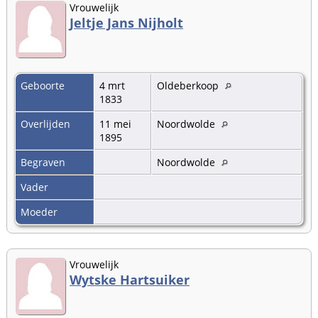
Vrouwelijk
Jeltje Jans Nijholt
Geboorte
4 mrt
Oldeberkoop
1833
Overlijden
11 mei
Noordwolde
1895
Begraven
Noordwolde
Vader
Moeder
Vrouwelijk
Wytske Hartsuiker