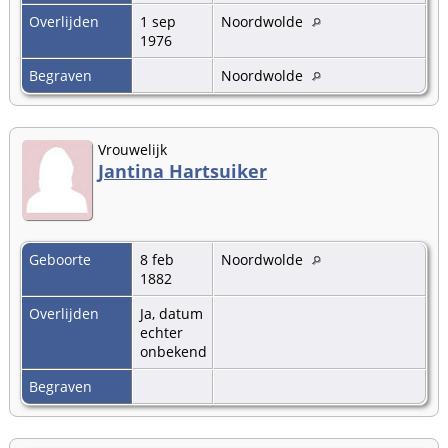
Overlijden
1 sep
Noordwolde
1976
Begraven
Noordwolde
Vrouwelijk
Jantina Hartsuiker
Geboorte
8 feb
Noordwolde
1882
Overlijden
Ja, datum
echter
onbekend
Begraven