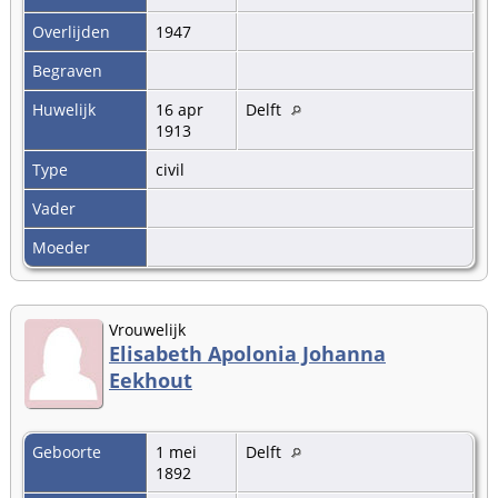
Overlijden
1947
Begraven
Huwelijk
16 apr
Delft
1913
Type
civil
Vader
Moeder
Vrouwelijk
Elisabeth Apolonia Johanna
Eekhout
Geboorte
1 mei
Delft
1892