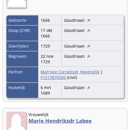
Geboorte
1666
Goudriaan
Doop (CHR)
17 okt
Goudriaan
1666
Overlijden
1729
Goudriaan
Begraven
22 nov
Goudriaan
1729
Partner
Marrigje Cornelisdr Hogendijk
|
F1513870506
(civil)
Huwelijk
6 mrt
Goudriaan
1689
Vrouwelijk
Marie Hendriksdr Labee