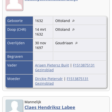
Geboorte
1632
Ottoland
Doop (CHR)
14 mrt
Ottoland
1632
Overlijden
30 nov
Goudriaan
1697
Begraven
Vader
Ariaen Pietersz Buijt
|
F1513875131
Gezinsblad
Moeder
Dirckje Pietersdr
|
F1513875131
Gezinsblad
Mannelijk
Claes Hendriksz Labee