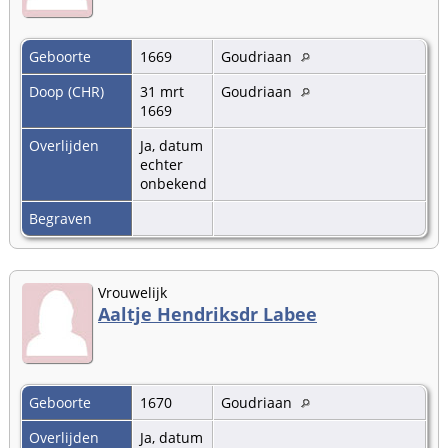
Geboorte
1669
Goudriaan
Doop (CHR)
31 mrt
Goudriaan
1669
Overlijden
Ja, datum
echter
onbekend
Begraven
Vrouwelijk
Aaltje Hendriksdr Labee
Geboorte
1670
Goudriaan
Overlijden
Ja, datum