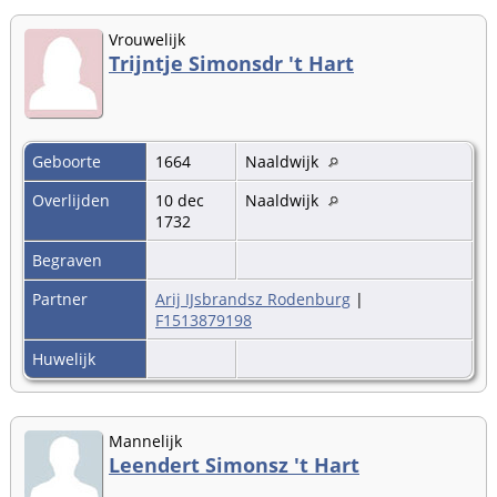
Vrouwelijk
Trijntje Simonsdr 't Hart
Geboorte
1664
Naaldwijk
Overlijden
10 dec
Naaldwijk
1732
Begraven
Partner
Arij IJsbrandsz Rodenburg
|
F1513879198
Huwelijk
Mannelijk
Leendert Simonsz 't Hart