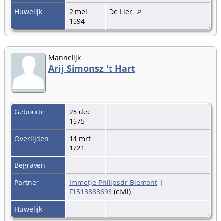
Huwelijk
2 mei
De Lier
1694
Mannelijk
Arij Simonsz 't Hart
Geboorte
26 dec
1675
Overlijden
14 mrt
1721
Begraven
Partner
Immetje Philipsdr Biemont
|
F1513883693
(civil)
Huwelijk