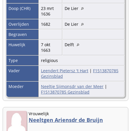
Doop (CHR)
23 mrt
De Lier
1636
Overlijden
1682
De Lier
Begraven
Huwelijk
7 okt
Delft
1663
Type
religious
Vader
Leendert Pietersz 't Hart
|
F1513870785
Gezinsblad
Moeder
Neeltje Sijmonsdr van der Meer
|
F1513870785 Gezinsblad
Vrouwelijk
Neeltgen Ariensdr de Bruijn