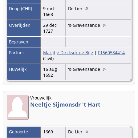
Doop (CHR)
9 mrt
De Lier
1668
Overlijden
29 dec
's-Gravenzande
1727
Begraven
Partner
Marijtje Dircksdr de Bije
|
F1560584414
(civil)
Huwelijk
16 aug
's-Gravenzande
1692
Vrouwelijk
Neeltje Sijmonsdr 't Hart
Geboorte
1669
De Lier