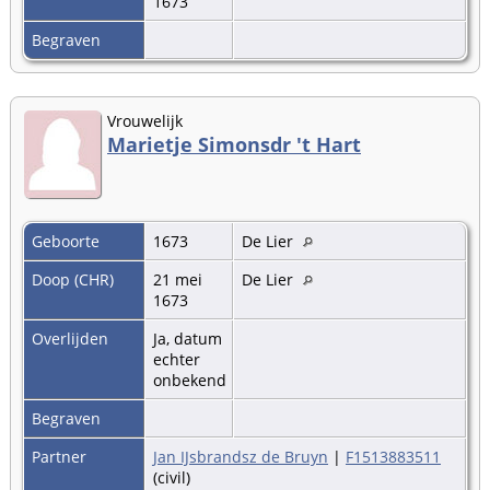
1673
Begraven
Vrouwelijk
Marietje Simonsdr 't Hart
Geboorte
1673
De Lier
Doop (CHR)
21 mei
De Lier
1673
Overlijden
Ja, datum
echter
onbekend
Begraven
Partner
Jan IJsbrandsz de Bruyn
|
F1513883511
(civil)