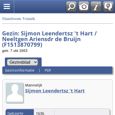
Stamboom Vennik
Gezin: Sijmon Leendertsz 't Hart /
Neeltgen Ariensdr de Bruijn
(F1513870799)
getr. 7 okt 1663
Gezinsinformatie
|
PDF
Mannelijk
Sijmon Leendertsz 't Hart
Geboorte
1636