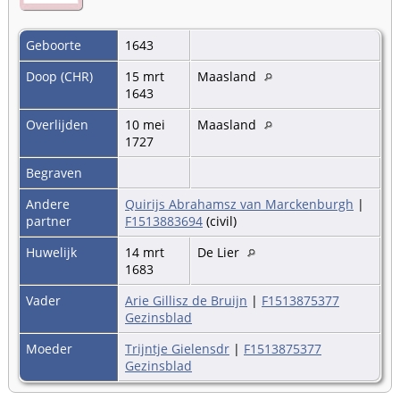
Geboorte
1643
Doop (CHR)
15 mrt
Maasland
1643
Overlijden
10 mei
Maasland
1727
Begraven
Andere
Quirijs Abrahamsz van Marckenburgh
|
partner
F1513883694
(civil)
Huwelijk
14 mrt
De Lier
1683
Vader
Arie Gillisz de Bruijn
|
F1513875377
Gezinsblad
Moeder
Trijntje Gielensdr
|
F1513875377
Gezinsblad