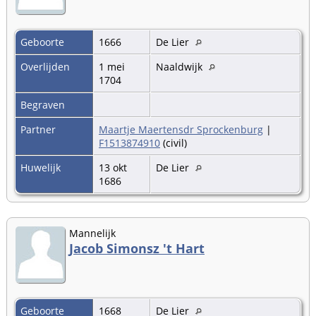
Geboorte
1666
De Lier
Overlijden
1 mei
Naaldwijk
1704
Begraven
Partner
Maartje Maertensdr Sprockenburg
|
F1513874910
(civil)
Huwelijk
13 okt
De Lier
1686
Mannelijk
Jacob Simonsz 't Hart
Geboorte
1668
De Lier