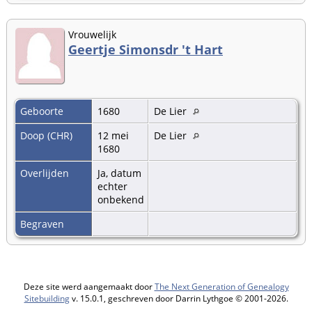
Vrouwelijk
Geertje Simonsdr 't Hart
Geboorte
1680
De Lier
Doop (CHR)
12 mei
De Lier
1680
Overlijden
Ja, datum
echter
onbekend
Begraven
Deze site werd aangemaakt door
The Next Generation of Genealogy
Sitebuilding
v. 15.0.1, geschreven door Darrin Lythgoe © 2001-2026.