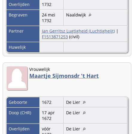
Overlijden
1732
Begraven
24 mei
Naaldwijk
1732
Partner
Jan Gerritsz Lugtigheid (Luchtigheijt)
|
F1513871253
(civil)
Huwelijk
Vrouwelijk
Maartje Sijmonsdr 't Hart
Geboorte
1672
De Lier
Doop (CHR)
17 apr
De Lier
1672
Overlijden
vóór
De Lier