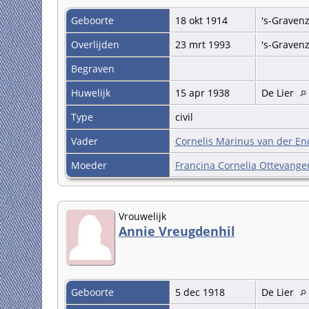
Geboorte
18 okt 1914
's-Graven
Overlijden
23 mrt 1993
's-Graven
Begraven
Huwelijk
15 apr 1938
De Lier
Type
civil
Vader
Cornelis Marinus van der En
Moeder
Francina Cornelia Ottevange
Vrouwelijk
Annie Vreugdenhil
Geboorte
5 dec 1918
De Lier