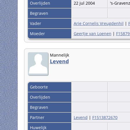
Overlijden
22 jul 2004
's-Graven
Begraven
Vader
Arie Cornelis Vreugdenhil
|
Moeder
Geertje van Loenen
|
F15879
Mannelijk
Levend
Geboorte
Overlijden
Begraven
Partner
Levend
|
F1513872670
Huwelijk