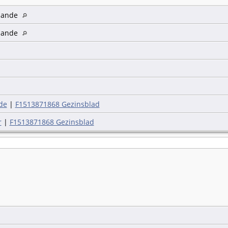
zande
zande
de
|
F1513871868 Gezinsblad
r
|
F1513871868 Gezinsblad