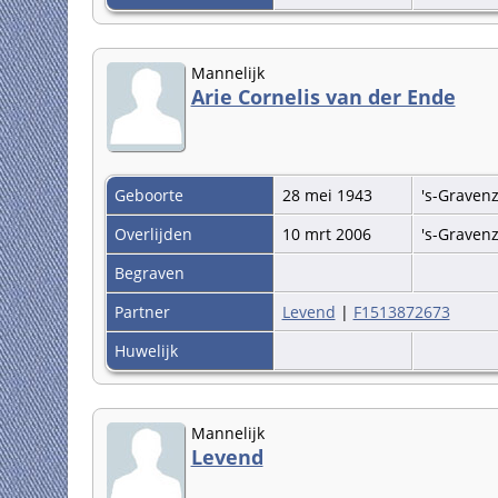
Mannelijk
Arie Cornelis van der Ende
Geboorte
28 mei 1943
's-Graven
Overlijden
10 mrt 2006
's-Graven
Begraven
Partner
Levend
|
F1513872673
Huwelijk
Mannelijk
Levend