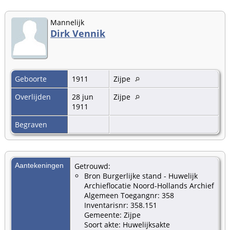
Mannelijk
Dirk Vennik
Geboorte
1911
Zijpe
Overlijden
28 jun
Zijpe
1911
Begraven
Aantekeningen
Getrouwd:
Bron Burgerlijke stand - Huwelijk
Archieflocatie Noord-Hollands Archief
Algemeen Toegangnr: 358
Inventarisnr: 358.151
Gemeente: Zijpe
Soort akte: Huwelijksakte