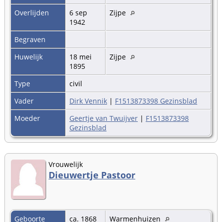
Overlijden
6 sep
Zijpe
1942
Begraven
Huwelijk
18 mei
Zijpe
1895
Type
civil
Vader
Dirk Vennik
|
F1513873398 Gezinsblad
Moeder
Geertje van Twuijver
|
F1513873398
Gezinsblad
Vrouwelijk
Dieuwertje Pastoor
Geboorte
ca. 1868
Warmenhuizen