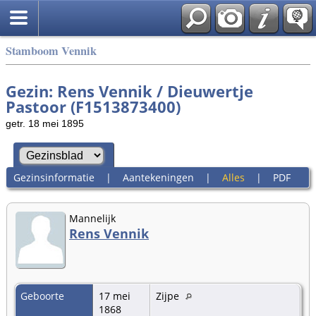
Stamboom Vennik
Gezin: Rens Vennik / Dieuwertje
Pastoor (F1513873400)
getr. 18 mei 1895
Gezinsinformatie
|
Aantekeningen
|
Alles
|
PDF
Mannelijk
Rens Vennik
Geboorte
17 mei
Zijpe
1868