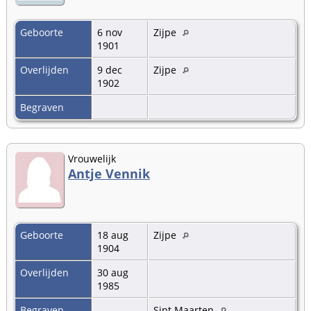
Geboorte
6 nov
Zijpe
1901
Overlijden
9 dec
Zijpe
1902
Begraven
Vrouwelijk
Antje Vennik
Geboorte
18 aug
Zijpe
1904
Overlijden
30 aug
1985
Begraven
Sint Maarten