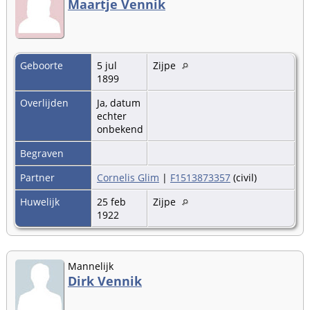
Maartje Vennik
Geboorte
5 jul
Zijpe
1899
Overlijden
Ja, datum
echter
onbekend
Begraven
Partner
Cornelis Glim
|
F1513873357
(civil)
Huwelijk
25 feb
Zijpe
1922
Mannelijk
Dirk Vennik