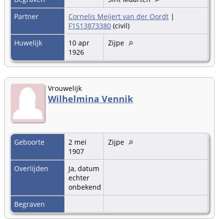
Partner
Cornelis Meijert van der Oordt
|
F1513873380
(civil)
Huwelijk
10 apr
Zijpe
1926
Vrouwelijk
Wilhelmina Vennik
Geboorte
2 mei
Zijpe
1907
Overlijden
Ja, datum
echter
onbekend
Begraven