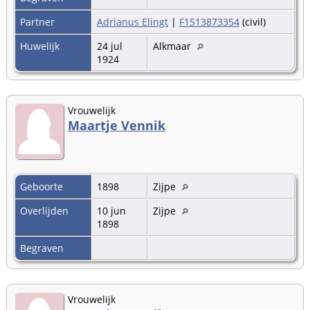
Partner
Adrianus Elingt
|
F1513873354
(civil)
Huwelijk
24 jul
Alkmaar
1924
Vrouwelijk
Maartje Vennik
Geboorte
1898
Zijpe
Overlijden
10 jun
Zijpe
1898
Begraven
Vrouwelijk