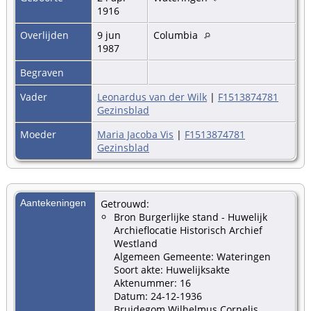
1916
Overlijden
9 jun
Columbia
1987
Begraven
Vader
Leonardus van der Wilk
|
F1513874781
Gezinsblad
Moeder
Maria Jacoba Vis
|
F1513874781
Gezinsblad
Aantekeningen
Getrouwd:
Bron Burgerlijke stand - Huwelijk
Archieflocatie Historisch Archief
Westland
Algemeen Gemeente: Wateringen
Soort akte: Huwelijksakte
Aktenummer: 16
Datum: 24-12-1936
Bruidegom Wilhelmus Cornelis