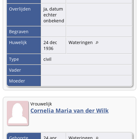
Overlijden
Ja, datum
echter
onbekend
Begraven
Huwelijk
24 dec
Wateringen
1936
Type
civil
Vader
Moeder
Vrouwelijk
Cornelia Maria van der Wilk
Geboorte
24 apr
Wateringen