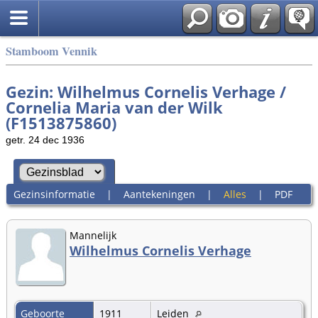
Stamboom Vennik
Gezin: Wilhelmus Cornelis Verhage /
Cornelia Maria van der Wilk
(F1513875860)
getr. 24 dec 1936
Gezinsinformatie
|
Aantekeningen
|
Alles
|
PDF
Mannelijk
Wilhelmus Cornelis Verhage
Geboorte
1911
Leiden