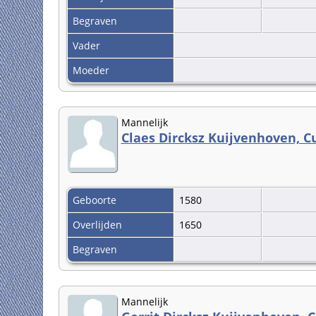
Begraven
Vader
Moeder
Mannelijk
Claes Dircksz Kuijvenhoven, 
Geboorte
1580
Overlijden
1650
Begraven
Mannelijk