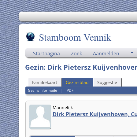
Stamboom Vennik
Startpagina
Zoek
Aanmelden
Gezin: Dirk Pietersz Kuijvenhove
Familiekaart
Gezinsblad
Suggestie
Gezinsinformatie
|
PDF
Mannelijk
Dirk Pietersz Kuijvenhoven, 