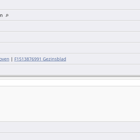
en
hoven
|
F1513876991 Gezinsblad