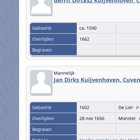
Gerrit Dircksz Kuijvenhoven,
Geboorte
ca. 1590
Overlijden
1662
Begraven
Mannelijk
Jan Dirks Kuijvenhoven, Cuve
Geboorte
1602
De Lier
Overlijden
28 nov 1656
Monster
Begraven