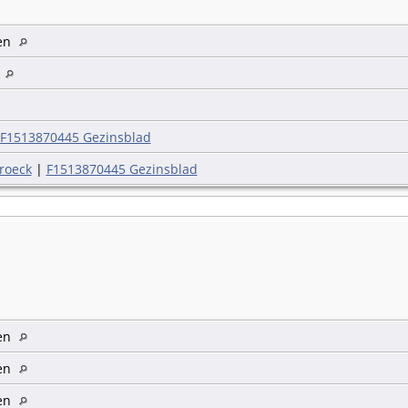
gen
d
F1513870445 Gezinsblad
roeck
|
F1513870445 Gezinsblad
gen
gen
gen