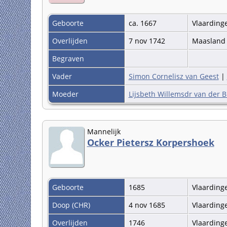
Geboorte
ca. 1667
Vlaardin
Overlijden
7 nov 1742
Maaslan
Begraven
Vader
Simon Cornelisz van Geest
|
Moeder
Lijsbeth Willemsdr van der B
Mannelijk
Ocker Pietersz Korpershoek
Geboorte
1685
Vlaardin
Doop (CHR)
4 nov 1685
Vlaardin
Overlijden
1746
Vlaardin