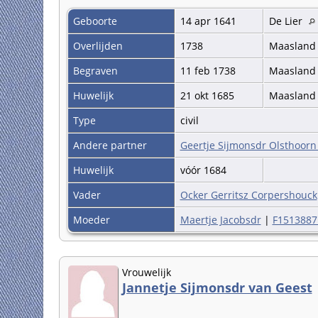
Geboorte
14 apr 1641
De Lier
Overlijden
1738
Maaslan
Begraven
11 feb 1738
Maaslan
Huwelijk
21 okt 1685
Maaslan
Type
civil
Andere partner
Geertje Sijmonsdr Olsthoorn
Huwelijk
vóór 1684
Vader
Ocker Gerritsz Corpershouck
Moeder
Maertje Jacobsdr
|
F1513887
Vrouwelijk
Jannetje Sijmonsdr van Geest