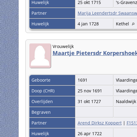
Huwelijk
25 okt 1715
's-Graven
Partner
Marija Leendertsdr Swaansw
Huwelijk
4 jan 1728
Kethel
Vrouwelijk
Maartje Pietersdr Korpershoe
Geboorte
1691
Vlaardin
Doop (CHR)
25 nov 1691
Vlaardin
Overlijden
31 okt 1727
Naaldwij
Begraven
Partner
Arend Dirksz Koppert
|
F151
Huwelijk
26 apr 1722