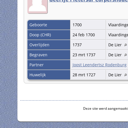
Geboorte
1700
Vlaardin
Doop (CHR)
24 feb 1700
Vlaardin
Overlijden
1737
De Lier
Begraven
23 mrt 1737
De Lier
Partner
Joost Leendertsz Rodenburg
Huwelijk
28 mrt 1727
De Lier
Deze site werd aangemaakt