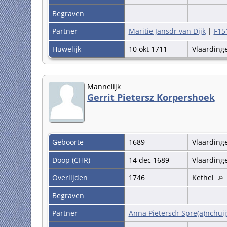
Begraven
Partner
Maritie Jansdr van Dijk
|
F15
Huwelijk
10 okt 1711
Vlaardin
Mannelijk
Gerrit Pietersz Korpershoek
Geboorte
1689
Vlaardin
Doop (CHR)
14 dec 1689
Vlaardin
Overlijden
1746
Kethel
Begraven
Partner
Anna Pietersdr Spre(a)nchui