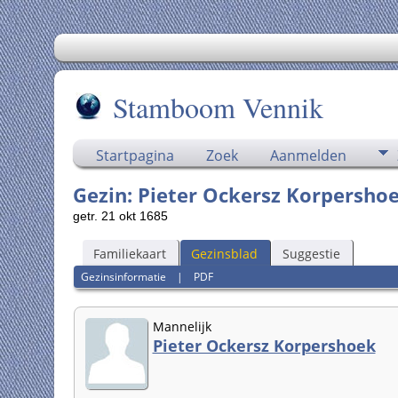
Stamboom Vennik
Startpagina
Zoek
Aanmelden
Gezin: Pieter Ockersz Korpershoe
getr. 21 okt 1685
Familiekaart
Gezinsblad
Suggestie
Gezinsinformatie
|
PDF
Mannelijk
Pieter Ockersz Korpershoek