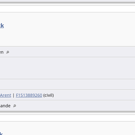
ck
gen
 Arent
|
F1513889260
(civil)
zande
k