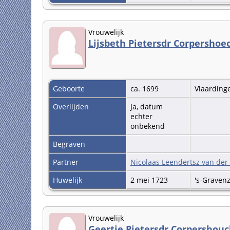
Vrouwelijk
Lijsbeth Pietersdr Corpershoe
Geboorte
ca. 1699
Vlaardin
Overlijden
Ja, datum
echter
onbekend
Begraven
Partner
Nicolaas Leendertsz van der
Huwelijk
2 mei 1723
's-Graven
Vrouwelijk
Geertje Pietersdr Corpershouc