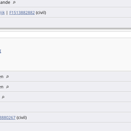
zande
ijk
|
F1513882882
(civil)
k
gen
gen
k
3880267
(civil)