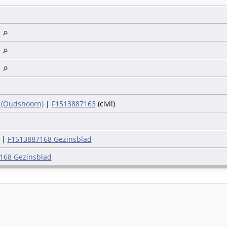
d
d
d
 (Oudshoorn)
|
F1513887163
(civil)
|
F1513887168 Gezinsblad
168 Gezinsblad