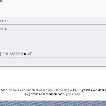
gen
gen
|
F1513881306
(civil)
 door
The Next Generation of Genealogy Sitebuilding
v. 15.0.1, geschreven door
Gegevens onderhouden door
Egon Vennik
.