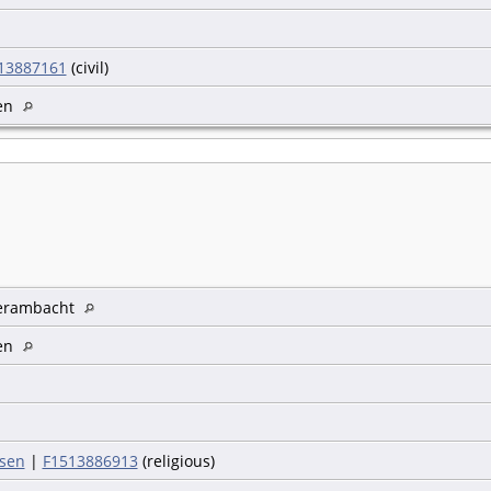
13887161
(civil)
gen
gerambacht
gen
jsen
|
F1513886913
(religious)