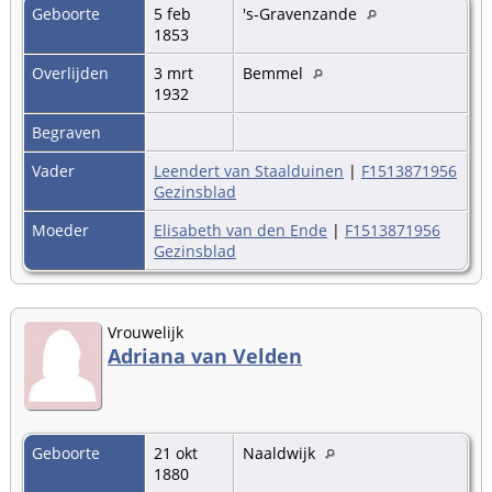
Geboorte
5 feb
's-Gravenzande
1853
Overlijden
3 mrt
Bemmel
1932
Begraven
Vader
Leendert van Staalduinen
|
F1513871956
Gezinsblad
Moeder
Elisabeth van den Ende
|
F1513871956
Gezinsblad
Vrouwelijk
Adriana van Velden
Geboorte
21 okt
Naaldwijk
1880