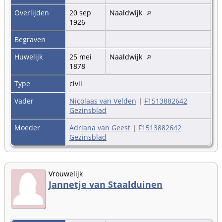
Overlijden
20 sep
Naaldwijk
1926
Begraven
Huwelijk
25 mei
Naaldwijk
1878
Type
civil
Vader
Nicolaas van Velden
|
F1513882642
Gezinsblad
Moeder
Adriana van Geest
|
F1513882642
Gezinsblad
Vrouwelijk
Jannetje van Staalduinen