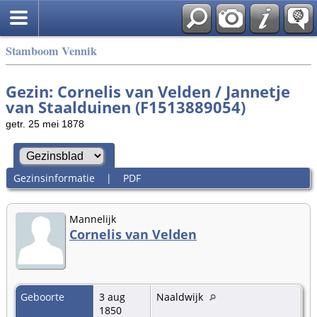
Stamboom Vennik
Gezin: Cornelis van Velden / Jannetje
van Staalduinen (F1513889054)
getr. 25 mei 1878
Gezinsinformatie
|
PDF
Mannelijk
Cornelis van Velden
Geboorte
3 aug
Naaldwijk
1850