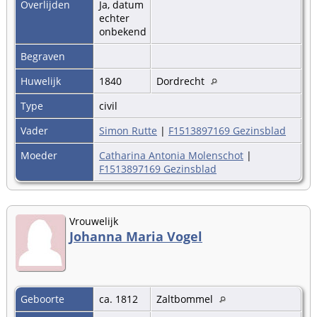
Overlijden
Ja, datum
echter
onbekend
Begraven
Huwelijk
1840
Dordrecht
Type
civil
Vader
Simon Rutte
|
F1513897169 Gezinsblad
Moeder
Catharina Antonia Molenschot
|
F1513897169 Gezinsblad
Vrouwelijk
Johanna Maria Vogel
Geboorte
ca. 1812
Zaltbommel