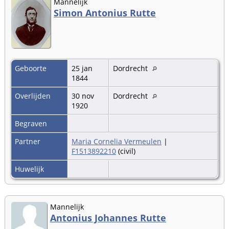
Mannelijk
Simon Antonius Rutte
Geboorte
25 jan
Dordrecht
1844
Overlijden
30 nov
Dordrecht
1920
Begraven
Partner
Maria Cornelia Vermeulen
|
F1513892210
(civil)
Huwelijk
Mannelijk
Antonius Johannes Rutte