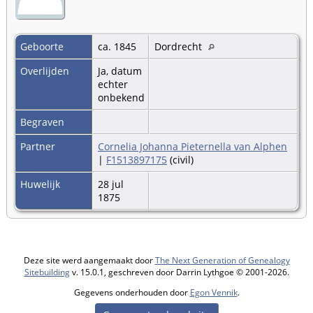
Geboorte
ca. 1845
Dordrecht
Overlijden
Ja, datum
echter
onbekend
Begraven
Partner
Cornelia Johanna Pieternella van Alphen
|
F1513897175
(civil)
Huwelijk
28 jul
1875
Deze site werd aangemaakt door
The Next Generation of Genealogy
Sitebuilding
v. 15.0.1, geschreven door Darrin Lythgoe © 2001-2026.
Gegevens onderhouden door
Egon Vennik
.