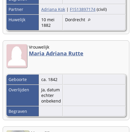
Partner
Adriana Kok
|
F1513897174
(civil)
Huwelijk
10 mei
Dordrecht
1882
Vrouwelijk
Maria Adriana Rutte
Geboorte
ca. 1842
Overlijden
Ja, datum
echter
onbekend
Begraven