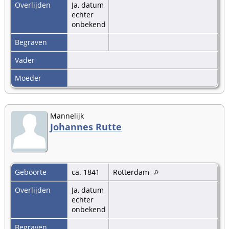
Overlijden
Ja, datum
echter
onbekend
Begraven
Vader
Moeder
Mannelijk
Johannes Rutte
Geboorte
ca. 1841
Rotterdam
Overlijden
Ja, datum
echter
onbekend
Begraven