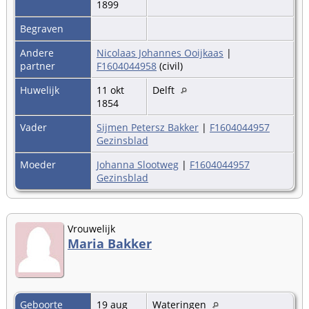
1899
Begraven
Andere
Nicolaas Johannes Ooijkaas
|
partner
F1604044958
(civil)
Huwelijk
11 okt
Delft
1854
Vader
Sijmen Petersz Bakker
|
F1604044957
Gezinsblad
Moeder
Johanna Slootweg
|
F1604044957
Gezinsblad
Vrouwelijk
Maria Bakker
Geboorte
19 aug
Wateringen