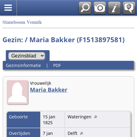
Stamboom Vennik
Gezin: / Maria Bakker (F1513897581)
Gezinsinformatie
|
PDF
Vrouwelijk
Maria Bakker
Geboorte
15 jan
Wateringen
1825
Overlijden
7 jan
Delft