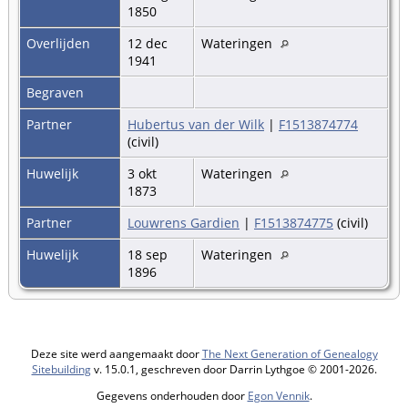
1850
Overlijden
12 dec
Wateringen
1941
Begraven
Partner
Hubertus van der Wilk
|
F1513874774
(civil)
Huwelijk
3 okt
Wateringen
1873
Partner
Louwrens Gardien
|
F1513874775
(civil)
Huwelijk
18 sep
Wateringen
1896
Deze site werd aangemaakt door
The Next Generation of Genealogy
Sitebuilding
v. 15.0.1, geschreven door Darrin Lythgoe © 2001-2026.
Gegevens onderhouden door
Egon Vennik
.