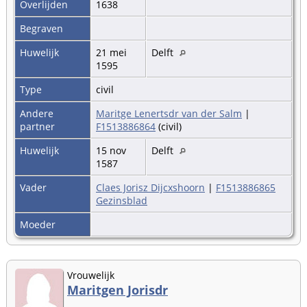
Overlijden
1638
Begraven
Huwelijk
21 mei
Delft
1595
Type
civil
Andere
Maritge Lenertsdr van der Salm
|
partner
F1513886864
(civil)
Huwelijk
15 nov
Delft
1587
Vader
Claes Jorisz Dijcxshoorn
|
F1513886865
Gezinsblad
Moeder
Vrouwelijk
Maritgen Jorisdr