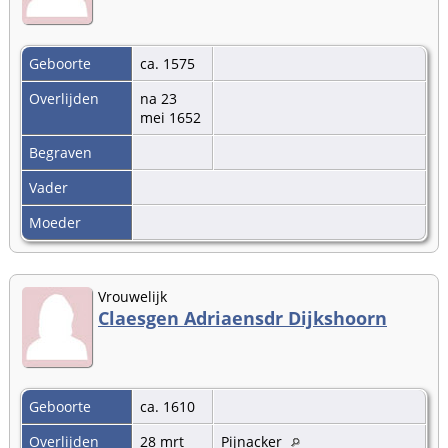
Geboorte
ca. 1575
Overlijden
na 23
mei 1652
Begraven
Vader
Moeder
Vrouwelijk
Claesgen Adriaensdr Dijkshoorn
Geboorte
ca. 1610
Overlijden
28 mrt
Pijnacker