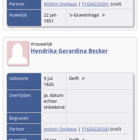
Partner
Willem Ooijkaas
|
F1604226501
(civil)
Huwelijk
22 jan
's-Gravenhage
1851
Vrouwelijk
Hendrika Gerardina Becker
Geboorte
9 jul
Delft
1826
Overlijden
Ja, datum
echter
onbekend
Begraven
Partner
Joseph Ooijkaas
|
F1604226500
(civil)
Huwelijk
24 jan
Delft