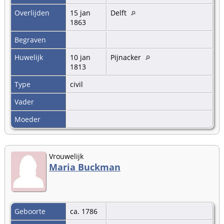
Overlijden
15 jan
Delft
1863
Begraven
Huwelijk
10 jan
Pijnacker
1813
Type
civil
Vader
Moeder
Vrouwelijk
Maria Buckman
Geboorte
ca. 1786