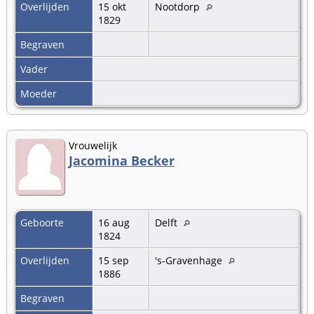
Overlijden
15 okt
Nootdorp
1829
Begraven
Vader
Moeder
Vrouwelijk
Jacomina Becker
Geboorte
16 aug
Delft
1824
Overlijden
15 sep
's-Gravenhage
1886
Begraven