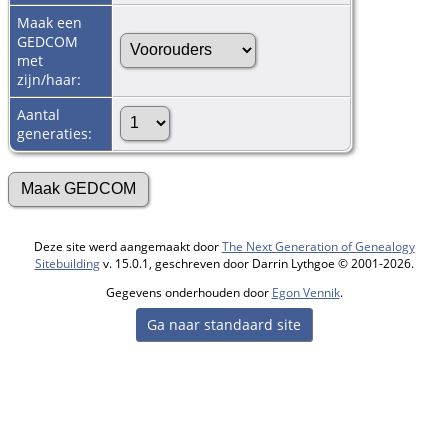
Maak een
GEDCOM
met
zijn/haar:
Aantal
generaties:
Deze site werd aangemaakt door
The Next Generation of Genealogy
Sitebuilding
v. 15.0.1, geschreven door Darrin Lythgoe © 2001-2026.
Gegevens onderhouden door
Egon Vennik
.
Ga naar standaard site