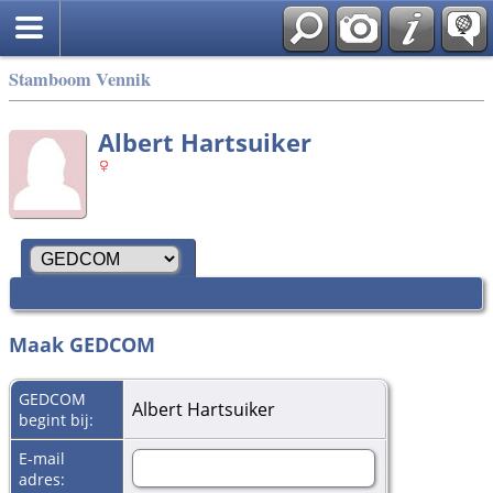
Stamboom Vennik
Albert Hartsuiker
Maak GEDCOM
GEDCOM
Albert Hartsuiker
begint bij:
E-mail
adres: