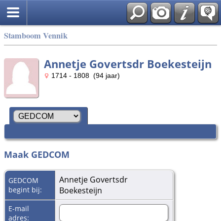
Stamboom Vennik
Annetje Govertsdr Boekesteijn
1714 - 1808 (94 jaar)
Maak GEDCOM
Annetje Govertsdr
GEDCOM
begint bij:
Boekesteijn
E-mail
adres: