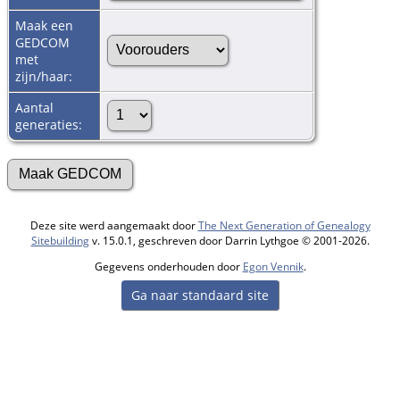
Maak een
GEDCOM
met
zijn/haar:
Aantal
generaties:
Deze site werd aangemaakt door
The Next Generation of Genealogy
Sitebuilding
v. 15.0.1, geschreven door Darrin Lythgoe © 2001-2026.
Gegevens onderhouden door
Egon Vennik
.
Ga naar standaard site