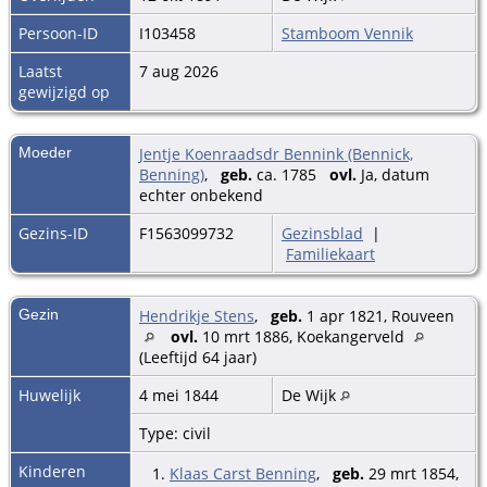
Persoon-ID
I103458
Stamboom Vennik
Laatst
7 aug 2026
gewijzigd op
Moeder
Jentje Koenraadsdr Bennink (Bennick,
Benning)
,
geb.
ca. 1785
ovl.
Ja, datum
echter onbekend
Gezins-ID
F1563099732
Gezinsblad
|
Familiekaart
Gezin
Hendrikje Stens
,
geb.
1 apr 1821, Rouveen
ovl.
10 mrt 1886, Koekangerveld
(Leeftijd 64 jaar)
Huwelijk
4 mei 1844
De Wijk
Type: civil
Kinderen
1.
Klaas Carst Benning
,
geb.
29 mrt 1854,