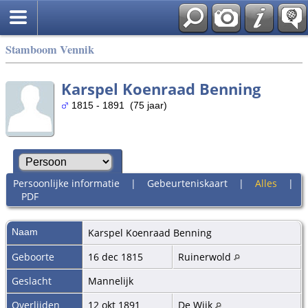
Stamboom Vennik
Karspel Koenraad Benning
1815 - 1891 (75 jaar)
Persoonlijke informatie
|
Gebeurteniskaart
|
Alles
|
PDF
Naam
Karspel Koenraad
Benning
Geboorte
16 dec 1815
Ruinerwold
Geslacht
Mannelijk
Overlijden
12 okt 1891
De Wijk