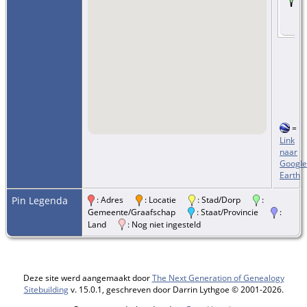
=
Link
naar
Google
Earth
Pin Legenda
: Adres
: Locatie
: Stad/Dorp
:
Gemeente/Graafschap
: Staat/Provincie
:
Land
: Nog niet ingesteld
Deze site werd aangemaakt door
The Next Generation of Genealogy
Sitebuilding
v. 15.0.1, geschreven door Darrin Lythgoe © 2001-2026.