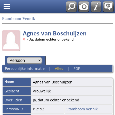
Stamboom Vennik
Agnes van Boschuijzen
- Ja, datum echter onbekend
Persoonlijke informatie
|
Alles
|
PDF
Naam
Agnes
van Boschuijzen
Geslacht
Vrouwelijk
Overlijden
Ja, datum echter onbekend
Persoon-ID
I12192
Stamboom Vennik