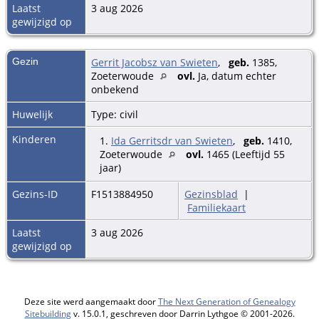
Laatst
3 aug 2026
gewijzigd op
Gezin
Gerrit Jacobsz van Swieten
,
geb.
1385,
Zoeterwoude
ovl.
Ja, datum echter
onbekend
Huwelijk
Type: civil
Kinderen
1.
Ida Gerritsdr van Swieten
,
geb.
1410,
Zoeterwoude
ovl.
1465 (Leeftijd 55
jaar)
Gezins-ID
F1513884950
Gezinsblad
|
Familiekaart
Laatst
3 aug 2026
gewijzigd op
Deze site werd aangemaakt door
The Next Generation of Genealogy
Sitebuilding
v. 15.0.1, geschreven door Darrin Lythgoe © 2001-2026.