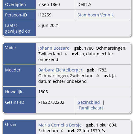
Overlijden
7 sep 1860
Delft
Persoon-ID
I12259
Stamboom Vennik
Laatst
3 jun 2021
gewijzigd op
Vader
Johann Bossard
,
geb.
1780, Ochmarsingen,
Zwitserland
ovl.
Ja, datum echter
onbekend
Moeder
Barbara Eichtelberger
,
geb.
1783,
Ochmarsingen, Zwitserland
ovl.
Ja,
datum echter onbekend
Huwelijk
1805
Gezins-ID
F1622732202
Gezinsblad
|
Familiekaart
Gezin
Maria Cornelia Borsje
,
geb.
1 okt 1804,
Schiedam
ovl.
22 feb 1879, 's-