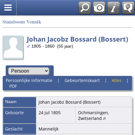
Stamboom Vennik
Johan Jacobz Bossard (Bossert)
1805 - 1860 (55 jaar)
Persoonlijke informatie
|
Gebeurteniskaart
|
Alles
|
PDF
Naam
Johan Jacobz
Bossard (Bossert)
Geboorte
24 jul 1805
Ochmarsingen,
Zwitserland
Geslacht
Mannelijk