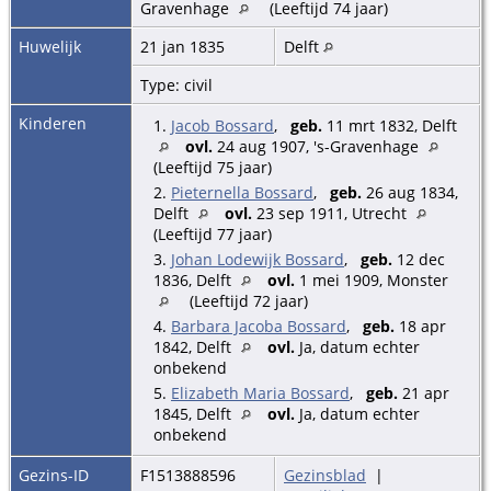
Gravenhage
(Leeftijd 74 jaar)
Huwelijk
21 jan 1835
Delft
Type: civil
Kinderen
1.
Jacob Bossard
,
geb.
11 mrt 1832, Delft
ovl.
24 aug 1907, 's-Gravenhage
(Leeftijd 75 jaar)
2.
Pieternella Bossard
,
geb.
26 aug 1834,
Delft
ovl.
23 sep 1911, Utrecht
(Leeftijd 77 jaar)
3.
Johan Lodewijk Bossard
,
geb.
12 dec
1836, Delft
ovl.
1 mei 1909, Monster
(Leeftijd 72 jaar)
4.
Barbara Jacoba Bossard
,
geb.
18 apr
1842, Delft
ovl.
Ja, datum echter
onbekend
5.
Elizabeth Maria Bossard
,
geb.
21 apr
1845, Delft
ovl.
Ja, datum echter
onbekend
Gezins-ID
F1513888596
Gezinsblad
|