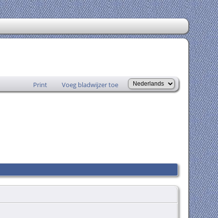
Print
Voeg bladwijzer toe