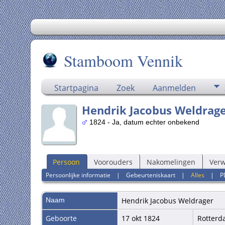
Stamboom Vennik
Startpagina
Zoek
Aanmelden
Hendrik Jacobus Weldrag
1824 - Ja, datum echter onbekend
Persoon
Voorouders
Nakomelingen
Ver
Persoonlijke informatie
|
Gebeurteniskaart
|
Alles
|
P
Naam
Hendrik Jacobus
Weldrager
Geboorte
17 okt 1824
Rotter