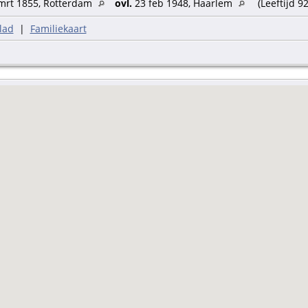
mrt 1855, Rotterdam
ovl.
23 feb 1948, Haarlem
(Leeftijd 92
lad
|
Familiekaart