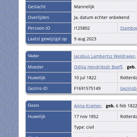
Geslacht
Mannelijk
Overlijden
Ja, datum echter onbekend
Persoon-ID
I125802
Stambo
Laatst gewijzigd op
9 aug 2023
Vader
Jacobus Lambertsz Weldrager
Moeder
Odilia Hendriksdr Boeff
,
geb.
Huwelijk
10 jul 1822
Rotter
Gezins-ID
F1691575149
Gezinsb
Gezin
Anna Kramer
,
geb.
6 feb 182
Huwelijk
17 nov 1852
Rotter
Type: civil