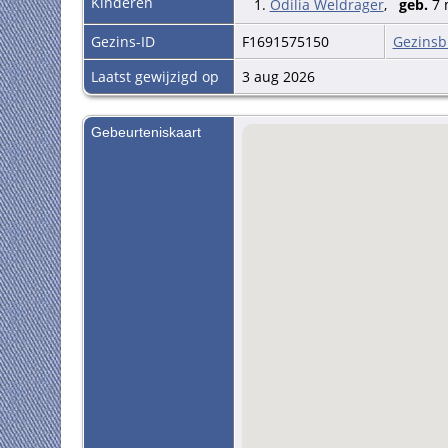
Kinderen
1.
Odilia Weldrager
,
geb.
7 
Gezins-ID
F1691575150
Gezinsb
Laatst gewijzigd op
3 aug 2026
Gebeurteniskaart