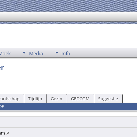
Zoek
Media
Info
er
wantschap
Tijdlijn
Gezin
GEDCOM
Suggestie
DF
dam