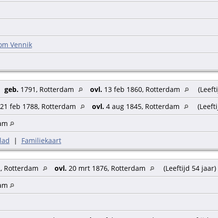
om Vennik
,
geb.
1791, Rotterdam
ovl.
13 feb 1860, Rotterdam
(Leefti
21 feb 1788, Rotterdam
ovl.
4 aug 1845, Rotterdam
(Leefti
dam
lad
|
Familiekaart
2, Rotterdam
ovl.
20 mrt 1876, Rotterdam
(Leeftijd 54 jaar)
dam