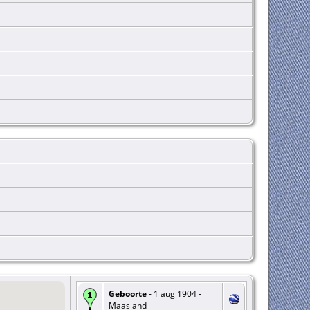
Geboorte
- 1 aug 1904 -
Maasland