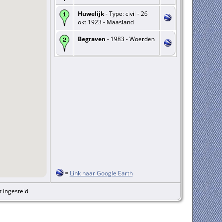
Huwelijk
- Type: civil - 26
okt 1923 - Maasland
Begraven
- 1983 - Woerden
=
Link naar Google Earth
t ingesteld