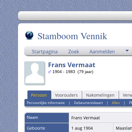
Stamboom Vennik
Startpagina
Zoek
Aanmelden
Frans Vermaat
1904 - 1983 (79 jaar)
Persoon
Voorouders
Nakomelingen
Ver
Persoonlijke informatie
|
Gebeurteniskaart
|
Alles
|
P
Naam
Frans
Vermaat
Geboorte
1 aug 1904
Maasla