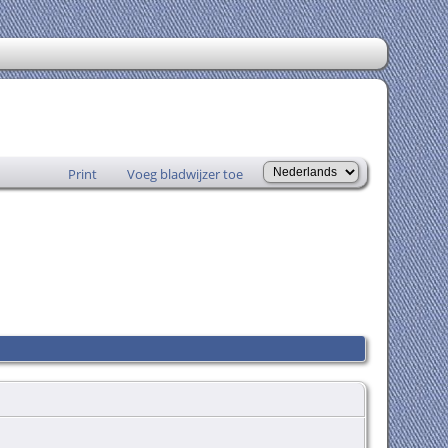
Print
Voeg bladwijzer toe