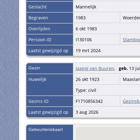
Geslacht
Mannelijk
Begraven
1983
Woerd
Overlijden
6 okt 1983
Persoon-ID
I130106
Stambo
Laatst gewijzigd op
19 mrt 2024
Gezin
Jaapje van Buuren
,
geb.
13 ju
Huwelijk
26 okt 1923
Maasla
Type: civil
Gezins-ID
F1710856342
Gezinsb
Laatst gewijzigd op
3 aug 2026
Gebeurteniskaart