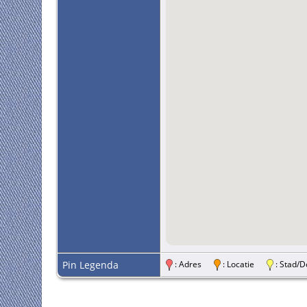
Pin Legenda
: Adres
: Locatie
: Stad