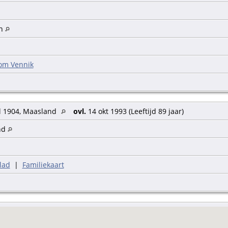
en
om Vennik
l 1904, Maasland
ovl.
14 okt 1993 (Leeftijd 89 jaar)
nd
lad
|
Familiekaart