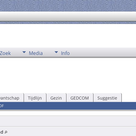
Zoek
Media
Info
wantschap
Tijdlijn
Gezin
GEDCOM
Suggestie
DF
nd