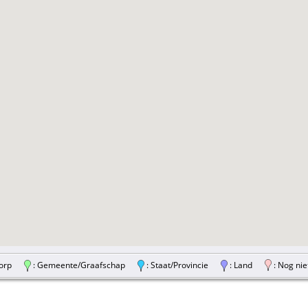
/Dorp
: Gemeente/Graafschap
: Staat/Provincie
: Land
: Nog nie