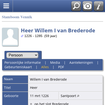
Stamboom Vennik
Heer Willem I van Brederode
1226 - 1285 (59 jaar)
Persoonlijke informatie
|
Media
|
Aantekeningen
|
Gebeurteniskaart
|
Alles
|
PDF
Naam
Willem I
van Brederode
Titel
Heer
Geboorte
11 mrt 1226
Santpoort
op het slot Brederode