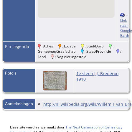
=
Link
naar
Google
Earth
Pin Legenda
: Adres
: Locatie
: Stad/Dorp
:
Gemeente/Graafschap
: Staat/Provincie
:
Land
: Nog niet ingesteld
Foto's
1e steen J.J. Brederoo
1910
Aantekeningen
http://nl.wikipedia.org/wiki/Willem_I_van_Br
Deze site werd aangemaakt door
The Next Generation of Genealogy