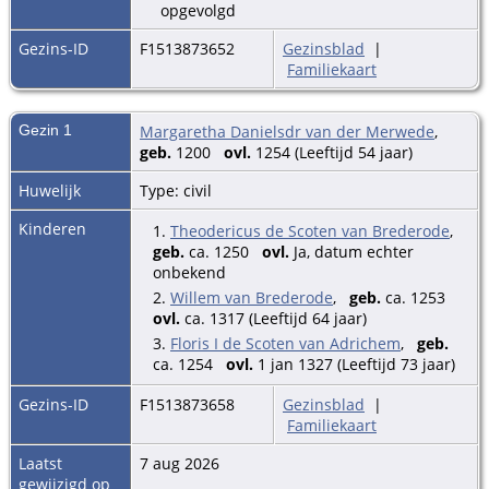
opgevolgd
Gezins-ID
F1513873652
Gezinsblad
|
Familiekaart
Gezin 1
Margaretha Danielsdr van der Merwede
,
geb.
1200
ovl.
1254 (Leeftijd 54 jaar)
Huwelijk
Type: civil
Kinderen
1.
Theodericus de Scoten van Brederode
,
geb.
ca. 1250
ovl.
Ja, datum echter
onbekend
2.
Willem van Brederode
,
geb.
ca. 1253
ovl.
ca. 1317 (Leeftijd 64 jaar)
3.
Floris I de Scoten van Adrichem
,
geb.
ca. 1254
ovl.
1 jan 1327 (Leeftijd 73 jaar)
Gezins-ID
F1513873658
Gezinsblad
|
Familiekaart
Laatst
7 aug 2026
gewijzigd op