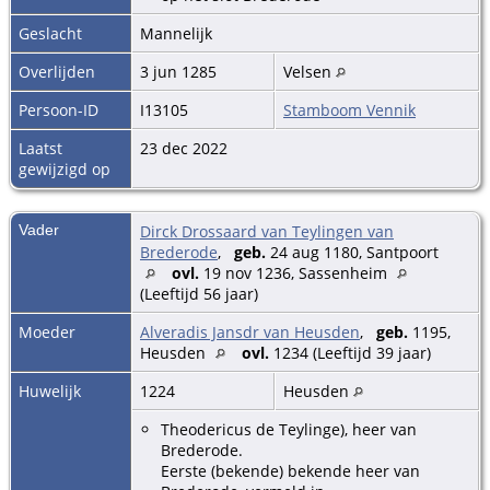
Geslacht
Mannelijk
Overlijden
3 jun 1285
Velsen
Persoon-ID
I13105
Stamboom Vennik
Laatst
23 dec 2022
gewijzigd op
Vader
Dirck Drossaard van Teylingen van
Brederode
,
geb.
24 aug 1180, Santpoort
ovl.
19 nov 1236, Sassenheim
(Leeftijd 56 jaar)
Moeder
Alveradis Jansdr van Heusden
,
geb.
1195,
Heusden
ovl.
1234 (Leeftijd 39 jaar)
Huwelijk
1224
Heusden
Theodericus de Teylinge), heer van
Brederode.
Eerste (bekende) bekende heer van