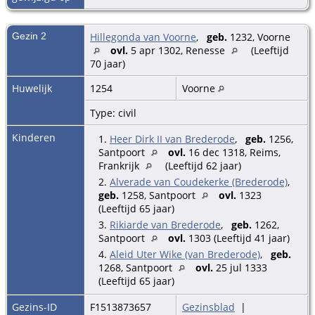
Gezin 2
Hillegonda van Voorne
,
geb.
1232, Voorne
ovl.
5 apr 1302, Renesse
(Leeftijd
70 jaar)
Huwelijk
1254
Voorne
Type: civil
Kinderen
1.
Heer Dirk II van Brederode
,
geb.
1256,
Santpoort
ovl.
16 dec 1318, Reims,
Frankrijk
(Leeftijd 62 jaar)
2.
Alverade van Coudekerke (Brederode)
,
geb.
1258, Santpoort
ovl.
1323
(Leeftijd 65 jaar)
3.
Rikiarde van Brederode
,
geb.
1262,
Santpoort
ovl.
1303 (Leeftijd 41 jaar)
4.
Aleid Uter Wike (van Brederode)
,
geb.
1268, Santpoort
ovl.
25 jul 1333
(Leeftijd 65 jaar)
Gezins-ID
F1513873657
Gezinsblad
|