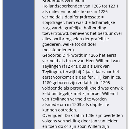
Brederode, vermeld in
Hollandseoorkonden van 1205 tot 123 1
als miles en nobilis homo, in 1226
vermeldals dapifer (=drossate =
spijsdrager, hem was d e lichamelijke
zorg vande grafelijke hofhouding
toevertrouwd, benevens het bestuur over
allev oortbrengselen der grafelijke
goederen, welke tot dit doel
moestendienen).
Geboorte: Dirk wordt in 1205 het eerst
vermeld als broer van Heer Willem I van
Teylingen (†12 44), dus als Dirk van
Teylingen, terwijl hij 2 jaar daarvoor het
eerst voorkomt als dapifer . Hij kan in ca.
1180 geboren zijn zodat hij in 1205
voldoende als persoonlijkheid was ontwik
keld om tegelijk met zijn broer Willem I
van Teylingen vermeld te worden
alsmede om in 1203 a ls dapifer te
kunnen optreden.
Overlijden: Dirk zal in 1236 zijn overleden
volgens vermelding door Jan van leiden
en toen do or zijn zoon Willem zijn