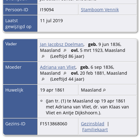
Persoon-ID
I19094
Stamboom Vennik
Laatst
11 jul 2019
gewijzigd op
Vader
Jan Jacobsz Doelman
,
geb.
9 jun 1836,
Maasland
ovl.
5 mrt 1923, Maasland
(Leeftijd 86 jaar)
Moeder
Adriana van Vliet
,
geb.
6 sep 1836,
Maasland
ovl.
20 feb 1881, Maasland
(Leeftijd 44 jaar)
Huwelijk
19 apr 1861
Maasland
(Jan tr. (1) te Maasland op 19 apr 1861
met Adriana van Vliet, dr. van Klaas van
Vliet en Antje Dijkshoorn.).
Gezins-ID
F1513868060
Gezinsblad
|
Familiekaart