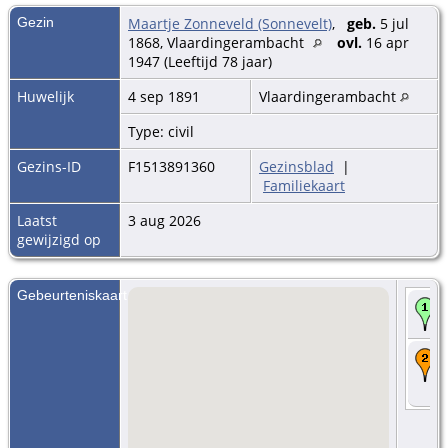
Gezin
Maartje Zonneveld (Sonnevelt)
,
geb.
5 jul
1868, Vlaardingerambacht
ovl.
16 apr
1947 (Leeftijd 78 jaar)
Huwelijk
4 sep 1891
Vlaardingerambacht
Type: civil
Gezins-ID
F1513891360
Gezinsblad
|
Familiekaart
Laatst
3 aug 2026
gewijzigd op
Gebeurteniskaart