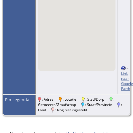
=
Link
naar
Google
Earth
Pin Legenda
: Adres
: Locatie
: Stad/Dorp
:
Gemeente/Graafschap
: Staat/Provincie
:
Land
: Nog niet ingesteld