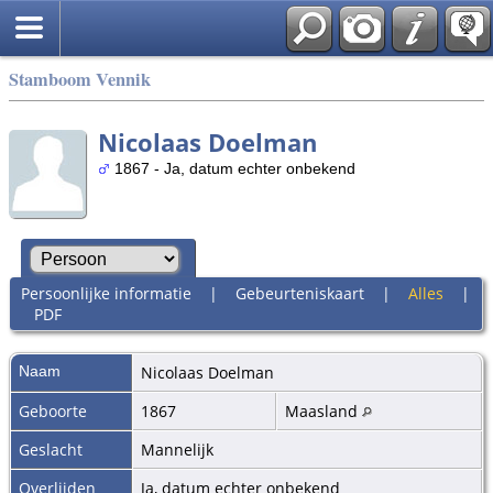
Stamboom Vennik
Nicolaas Doelman
1867 - Ja, datum echter onbekend
Persoonlijke informatie
|
Gebeurteniskaart
|
Alles
|
PDF
Naam
Nicolaas
Doelman
Geboorte
1867
Maasland
Geslacht
Mannelijk
Overlijden
Ja, datum echter onbekend