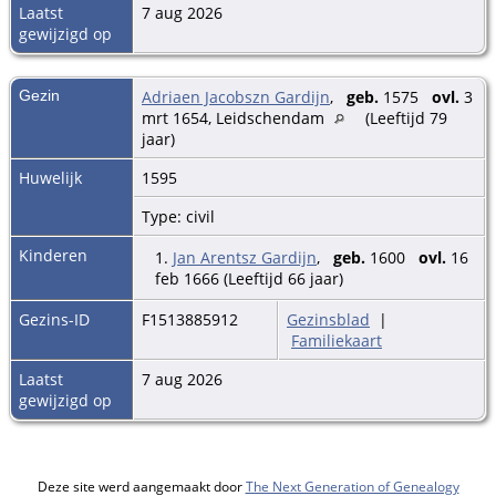
Laatst
7 aug 2026
gewijzigd op
Gezin
Adriaen Jacobszn Gardijn
,
geb.
1575
ovl.
3
mrt 1654, Leidschendam
(Leeftijd 79
jaar)
Huwelijk
1595
Type: civil
Kinderen
1.
Jan Arentsz Gardijn
,
geb.
1600
ovl.
16
feb 1666 (Leeftijd 66 jaar)
Gezins-ID
F1513885912
Gezinsblad
|
Familiekaart
Laatst
7 aug 2026
gewijzigd op
Deze site werd aangemaakt door
The Next Generation of Genealogy