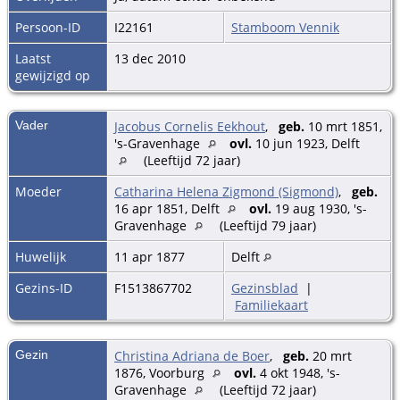
Persoon-ID
I22161
Stamboom Vennik
Laatst
13 dec 2010
gewijzigd op
Vader
Jacobus Cornelis Eekhout
,
geb.
10 mrt 1851,
's-Gravenhage
ovl.
10 jun 1923, Delft
(Leeftijd 72 jaar)
Moeder
Catharina Helena Zigmond (Sigmond)
,
geb.
16 apr 1851, Delft
ovl.
19 aug 1930, 's-
Gravenhage
(Leeftijd 79 jaar)
Huwelijk
11 apr 1877
Delft
Gezins-ID
F1513867702
Gezinsblad
|
Familiekaart
Gezin
Christina Adriana de Boer
,
geb.
20 mrt
1876, Voorburg
ovl.
4 okt 1948, 's-
Gravenhage
(Leeftijd 72 jaar)