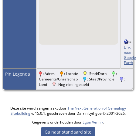
=
Link
naar
Google
Earth
Pin Legenda
: Adres
: Locatie
: Stad/Dorp
:
Gemeente/Graafschap
: Staat/Provincie
:
Land
: Nog niet ingesteld
Deze site werd aangemaakt door
The Next Generation of Genealogy
Sitebuilding
v. 15.0.1, geschreven door Darrin Lythgoe © 2001-2026.
Gegevens onderhouden door
Egon Vennik
.
Ga naar standaard site