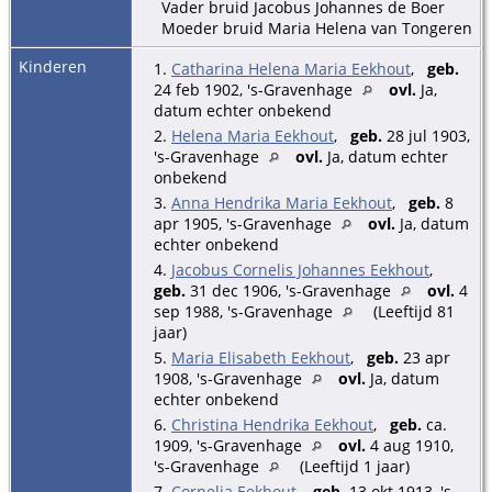
Vader bruid Jacobus Johannes de Boer
Moeder bruid Maria Helena van Tongeren
Kinderen
1.
Catharina Helena Maria Eekhout
,
geb.
24 feb 1902, 's-Gravenhage
ovl.
Ja,
datum echter onbekend
2.
Helena Maria Eekhout
,
geb.
28 jul 1903,
's-Gravenhage
ovl.
Ja, datum echter
onbekend
3.
Anna Hendrika Maria Eekhout
,
geb.
8
apr 1905, 's-Gravenhage
ovl.
Ja, datum
echter onbekend
4.
Jacobus Cornelis Johannes Eekhout
,
geb.
31 dec 1906, 's-Gravenhage
ovl.
4
sep 1988, 's-Gravenhage
(Leeftijd 81
jaar)
5.
Maria Elisabeth Eekhout
,
geb.
23 apr
1908, 's-Gravenhage
ovl.
Ja, datum
echter onbekend
6.
Christina Hendrika Eekhout
,
geb.
ca.
1909, 's-Gravenhage
ovl.
4 aug 1910,
's-Gravenhage
(Leeftijd 1 jaar)
7.
Cornelia Eekhout
,
geb.
13 okt 1913, 's-