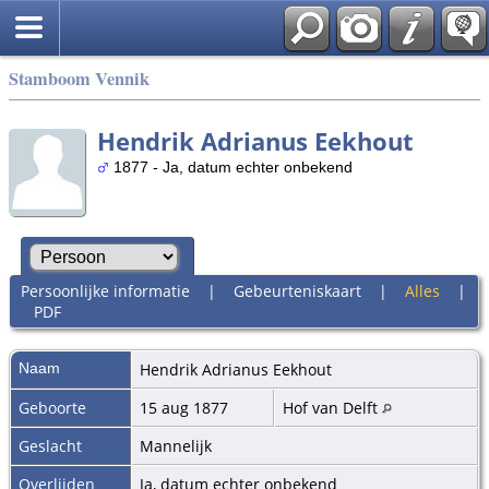
Stamboom Vennik
Hendrik Adrianus Eekhout
1877 - Ja, datum echter onbekend
Persoonlijke informatie
|
Gebeurteniskaart
|
Alles
|
PDF
Naam
Hendrik Adrianus
Eekhout
Geboorte
15 aug 1877
Hof van Delft
Geslacht
Mannelijk
Overlijden
Ja, datum echter onbekend