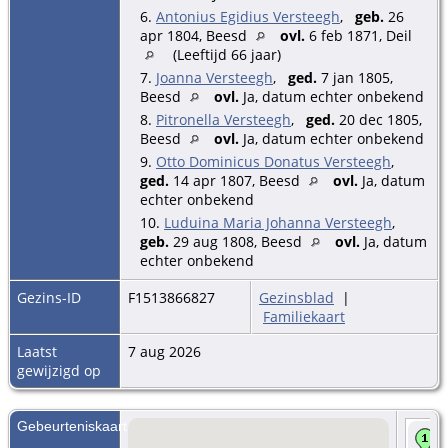
6.
Antonius Egidius Versteegh
,
geb.
26
apr 1804, Beesd
ovl.
6 feb 1871, Deil
(Leeftijd 66 jaar)
7.
Joanna Versteegh
,
ged.
7 jan 1805,
Beesd
ovl.
Ja, datum echter onbekend
8.
Pitronella Versteegh
,
ged.
20 dec 1805,
Beesd
ovl.
Ja, datum echter onbekend
9.
Otto Dominicus Donatus Versteegh
,
ged.
14 apr 1807, Beesd
ovl.
Ja, datum
echter onbekend
10.
Luduina Maria Johanna Versteegh
,
geb.
29 aug 1808, Beesd
ovl.
Ja, datum
echter onbekend
Gezins-ID
F1513866827
Gezinsblad
|
Familiekaart
Laatst
7 aug 2026
gewijzigd op
Gebeurteniskaart