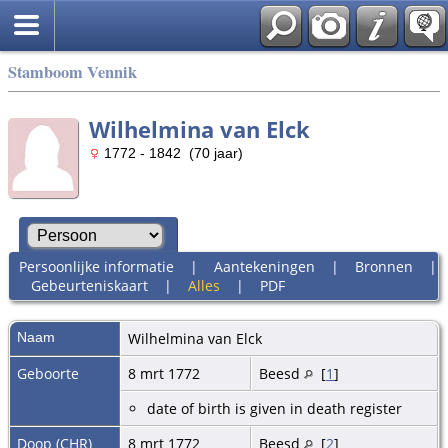
Stamboom Vennik
Wilhelmina van Elck
1772 - 1842 (70 jaar)
Persoonlijke informatie
|
Aantekeningen
|
Bronnen
|
Gebeurteniskaart
|
Alles
|
PDF
Naam
Wilhelmina
van Elck
Geboorte
8 mrt 1772
Beesd
[
1
]
date of birth is given in death register
Doop (CHR)
8 mrt 1772
Beesd
[
2
]