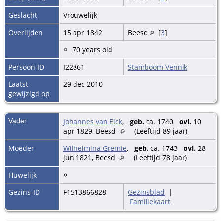
Geslacht
Vrouwelijk
Overlijden
15 apr 1842
Beesd
[
3
]
70 years old
Persoon-ID
I22861
Stamboom Vennik
Laatst
29 dec 2010
gewijzigd op
Vader
Johannes van Elck
,
geb.
ca. 1740
ovl.
10
apr 1829, Beesd
(Leeftijd 89 jaar)
Moeder
Wilhelmina Gremie
,
geb.
ca. 1743
ovl.
28
jun 1821, Beesd
(Leeftijd 78 jaar)
Huwelijk
Gezins-ID
F1513866828
Gezinsblad
|
Familiekaart