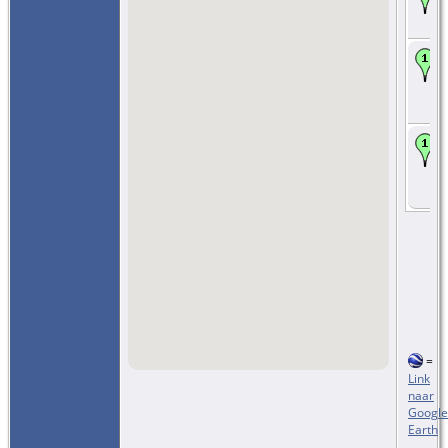
=
Link
naar
Google
Earth