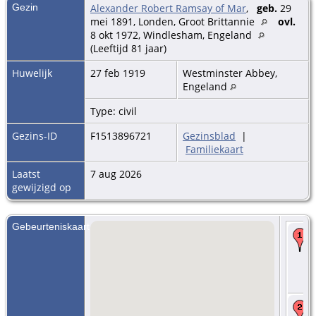
Gezin
Alexander Robert Ramsay of Mar
,
geb.
29
mei 1891, Londen, Groot Brittannie
ovl.
8 okt 1972, Windlesham, Engeland
(Leeftijd 81 jaar)
Huwelijk
27 feb 1919
Westminster Abbey,
Engeland
Type: civil
Gezins-ID
F1513896721
Gezinsblad
|
Familiekaart
Laatst
7 aug 2026
gewijzigd op
Gebeurteniskaart