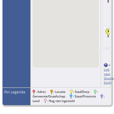
=
Link
naar
Google
Earth
Pin Legenda
: Adres
: Locatie
: Stad/Dorp
:
Gemeente/Graafschap
: Staat/Provincie
:
Land
: Nog niet ingesteld