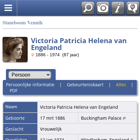
Stamboom Vennik
Victoria Patricia Helena van
Engeland
1886 - 1974 (87 jaar)
Persoonlijke informatie
|
Gebeurteniskaart
|
Alles
|
PDF
Naam
Victoria Patricia Helena
van Engeland
Geboorte
17 mrt 1886
Buckingham Palace
Geslacht
Vrouwelijk
Overlijden
12 jan 1974
Windlesham, Engeland