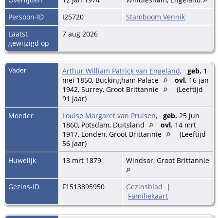
Persoon-ID
I25720
Stamboom Vennik
Laatst
7 aug 2026
gewijzigd op
Vader
Arthur William Patrick van Engeland
,
geb.
1
mei 1850, Buckingham Palace
ovl.
16 jan
1942, Surrey, Groot Brittannie
(Leeftijd
91 jaar)
Moeder
Louise Margaret van Pruisen
,
geb.
25 jun
1860, Potsdam, Duitsland
ovl.
14 mrt
1917, Londen, Groot Brittannie
(Leeftijd
56 jaar)
Huwelijk
13 mrt 1879
Windsor, Groot Brittannie
Gezins-ID
F1513895950
Gezinsblad
|
Familiekaart